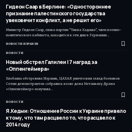
Гидеон Саар в Берлине: «Одностороннее
признание палестинского государства
увековечит конфликт, а не решит его»
Министр Гидеон Саар, глава партии "Тиква Хадаша", член военно-
политического кабинета, находится в эти дни в Германии…
НОВОСТИ ИЗРАИЛЯ
НОВОСТИ
Новый обстрел Галилеи | 7 наград за
«Оппенгеймера»
Хизбалла обстреляла Израиль, ЦАХАЛ уничтожил склад боевиков
Сотни демонстрантов собрались возле дома Нетаньяху Драма
«Оппенгеймер» получила…
НОВОСТИ
Я.Кедми: Отношение России к Украине привело
к тому, что там расцвело то, что расцвело к
2014 году