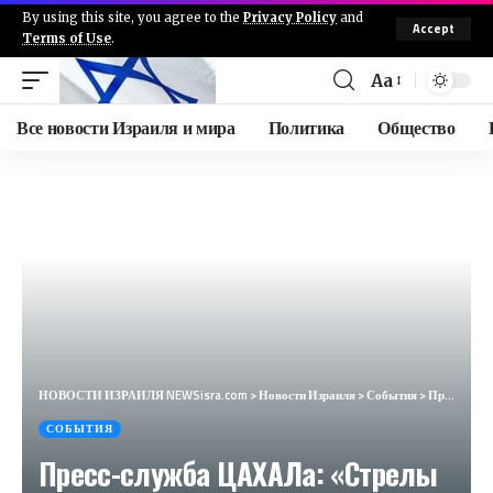
By using this site, you agree to the
Privacy Policy
and
Accept
Terms of Use
.
Aa
Все новости Израиля и мира
Политика
Общество
НОВОСТИ ИЗРАИЛЯ NEWSisra.com
>
Новости Израиля
>
События
>
Пресс-служба ЦАХАЛа: «Стрелы Севера». — ЦАХАЛ продолжает атаковать объекты Хизбаллы на юге Ливана. З
СОБЫТИЯ
Пресс-служба ЦАХАЛа: «Стрелы