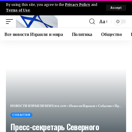
By using this site, you agree to the
Privacy Policy
and
Accept
Terms of Use
.
Aa
Все новости Израиля и мира
Политика
Общество
НОВОСТИ ИЗРАИЛЯ NEWSisra.com
>
Новости Израиля
>
События
>
Пресс-секретарь Северного медицинского центра Пория 24.09.24 -: За последние сутки в Северный медици
СОБЫТИЯ
Пресс-секретарь Северного