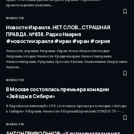
происхождения получила…
НОВОСТИ
Новости Израиля. НЕТ СЛОВ…СТРАШНАЯ
ПРАВДА. №838. Радио Наария
#новостиизраиля #иран #иран #сирия
#новости_израиля #израиль #иран #газа #новостисегодня
#израильсегодня #новости #радионаария #новостиизраиля
#новостиизраиль #украина #россия #умань #паломники #иерусалим
#цахал…
НОВОСТИ
В Москве состоялась премьера комедии
«Звёзды в Сибири»
В Еврейском киноклубе ОГЕ состоялась премьера комедии «Звёзды
в Сибири» #Израиль #новости #ПервыйЕврейский STMEGI TV —…
НОВОСТИ
АНТОН ПРИВОЛЬНОВ: «У антисемитизма нет