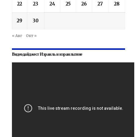
22
23
24
25
26
27
28
29
30
« Авг
Окт »
Видеодайджест Израиль и израильтяне