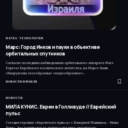
НАУКА
ТЕХНОЛОГИИ
Марс: Город Инков и пауки в объективе
орбитальных спутников
Согласно последним наблюдениям орбитального аппарата Mars
Express Еврейского космического агентства, на Марсе были
обнаружены своеобразные «паукообразные»…
НОВОСТИ ИЗРАИЛЯ
НОВОСТИ
МИЛА КУНИС. Евреи в Голливуде // Еврейский
пульс
Сегодня героиня «Еврейского пульса» с Валерией Машинец - Мила
Кунис. Эта голливудская актриса украино-еврейского