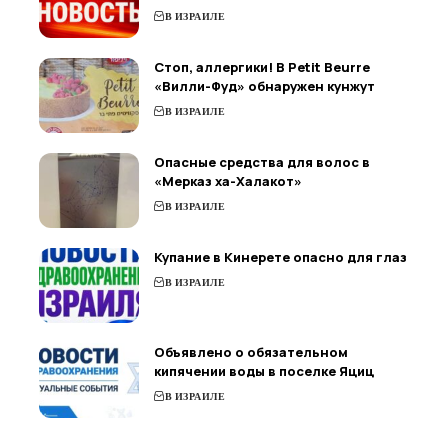
В ИЗРАИЛЕ
Стоп, аллергики! В Petit Beurre
«Вилли-Фуд» обнаружен кунжут
В ИЗРАИЛЕ
Опасные средства для волос в
«Мерказ ха-Халакот»
В ИЗРАИЛЕ
Купание в Кинерете опасно для глаз
В ИЗРАИЛЕ
Объявлено о обязательном
кипячении воды в поселке Яциц
В ИЗРАИЛЕ