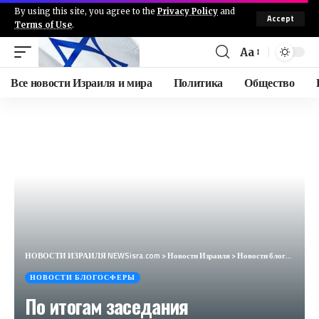
By using this site, you agree to the
Privacy Policy
and
Accept
Terms of Use
.
Aa
Все новости Израиля и мира
Политика
Общество
НОВОСТИ ИЗРАИЛЯ NEWSisra.com
>
Новости Израиля
>
Новости блогосферы
НОВОСТИ БЛОГОСФЕРЫ
По итогам заседания