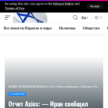
By using this site, you agree to the
Privacy Policy
and
Accept
Terms of Use
.
Aa
Все новости Израиля и мира
Политика
Общество
НОВОСТИ ИЗРАИЛЯ NEWSisra.com
>
Новости Израиля
>
События
>
Отчет Axios: — Иран сообщил Хизбалле, что сейчас неподходящее время для начала полномасштабной войны
СОБЫТИЯ
Отчет Axios: — Иран сообщил