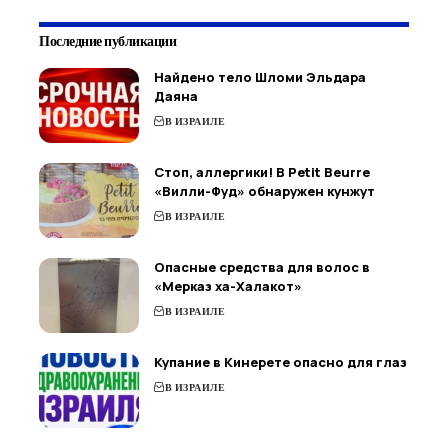
Последние публикации
Найдено тело Шломи Эльдара
Даяна
В ИЗРАИЛЕ
Стоп, аллергики! В Petit Beurre
«Вилли-Фуд» обнаружен кунжут
В ИЗРАИЛЕ
Опасные средства для волос в
«Мерказ ха-Халакот»
В ИЗРАИЛЕ
Купание в Кинерете опасно для глаз
В ИЗРАИЛЕ