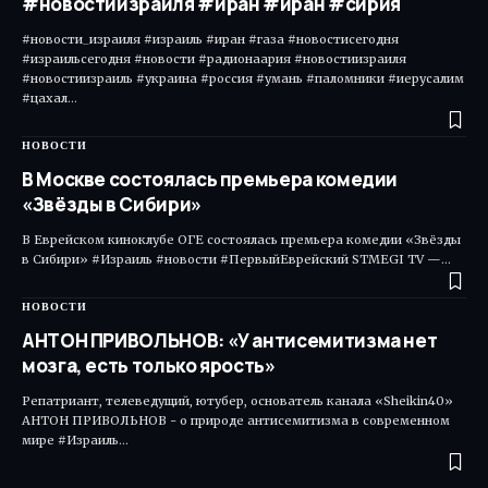
#новостиизраиля #иран #иран #сирия
#новости_израиля #израиль #иран #газа #новостисегодня
#израильсегодня #новости #радионаария #новостиизраиля
#новостиизраиль #украина #россия #умань #паломники #иерусалим
#цахал…
НОВОСТИ
В Москве состоялась премьера комедии
«Звёзды в Сибири»
В Еврейском киноклубе ОГЕ состоялась премьера комедии «Звёзды
в Сибири» #Израиль #новости #ПервыйЕврейский STMEGI TV —…
НОВОСТИ
АНТОН ПРИВОЛЬНОВ: «У антисемитизма нет
мозга, есть только ярость»
Репатриант, телеведущий, ютубер, основатель канала «Sheikin40»
АНТОН ПРИВОЛЬНОВ - о природе антисемитизма в современном
мире #Израиль…