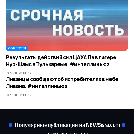
СОБЫТИЯ
Результаты действий сил ЦАХАЛа в лагере
Нур-Шамс в Тулькареме. #интеллиньюз
0 МИН. ЧТЕНИЯ
Ливанцы сообщают об истребителях в небе
Ливана. #интеллиньюз
0 МИН. ЧТЕНИЯ
Популярные публикации на NEWSisra.com