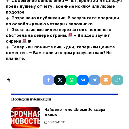
Сообщение обновления — 15.7, время 20:45 Следуя
предыдущему отчету , военные исключили любые
подозре
Разрешено к публикации. В результате операции
по освобождению четверых заложнико…
Эксклюзивные видео перехватов с недавнего
обстрела на севере страны.
— В видео звучит
сирена
#
Теперь вы помните лишь дни, теперь вы цените
моменты… — Вам жаль что дом разрушен ваш? Не
плачьте.
Последние публикации
Найдено тело Шломи Эльдара
Даяна
В ИЗРАИЛЕ