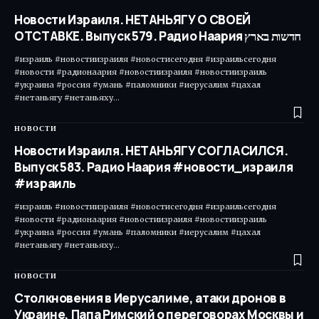
Новости Израиля. НЕТАНЬЯГУ О СВОЕЙ
ОТСТАВКЕ. Выпуск 579. Радио Наария חדשות בארץ
#израиль #новостиизраиля #новостисегодня #израильсегодня
#новости #радионаария #новостиизраиля #новостиизраиль
#украина #россия #умань #паломники #иерусалим #цахал
#нетаньягу #нетаньяху…
НОВОСТИ
Новости Израиля. НЕТАНЬЯГУ СОГЛАСИЛСЯ.
Выпуск 583. Радио Наария #новости_израиля
#израиль
#израиль #новостиизраиля #новостисегодня #израильсегодня
#новости #радионаария #новостиизраиля #новостиизраиль
#украина #россия #умань #паломники #иерусалим #цахал
#нетаньягу #нетаньяху…
НОВОСТИ
Столкновения в Иерусалиме, атаки дронов в
Украине, Папа Римский о переговорах Москвы и