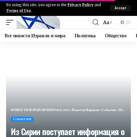
By using this site, you agree to the
Privacy Policy
and
Accept
Terms of Use
.
Aa
Все новости Израиля и мира
Политика
Общество
НОВОСТИ ИЗРАИЛЯ NEWSisra.com
>
Новости Израиля
>
События
>
Из Сирии поступает информация о второй волне взрывов в Тартусе. #интеллиньюз
СОБЫТИЯ
Из Сирии поступает информация о