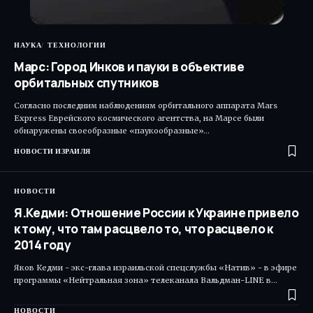
НАУКА
ТЕХНОЛОГИИ
Марс: Город Инков и пауки в объективе
орбитальных спутников
Согласно последним наблюдениям орбитального аппарата Mars
Express Еврейского космического агентства, на Марсе были
обнаружены своеобразные «паукообразные»…
НОВОСТИ ИЗРАИЛЯ
НОВОСТИ
Я.Кедми: Отношение России к Украине привело
к тому, что там расцвело то, что расцвело к
2014 году
Яков Кедми - экс-глава израильской спецслужбы «Натив» - в эфире
программы «Нейтральная зона» телеканала Вальдман-LINE в…
НОВОСТИ