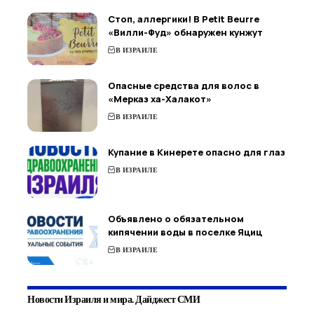
Стоп, аллергики! В Petit Beurre
«Вилли-Фуд» обнаружен кунжут
В ИЗРАИЛЕ
Опасные средства для волос в
«Мерказ ха-Халакот»
В ИЗРАИЛЕ
Купание в Кинерете опасно для глаз
В ИЗРАИЛЕ
Объявлено о обязательном
кипячении воды в поселке Яциц
В ИЗРАИЛЕ
Новости Израиля и мира. Дайджест СМИ