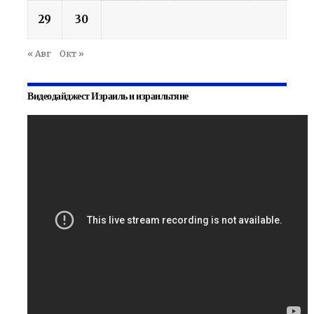
29
30
« Авг
Окт »
Видеодайджест Израиль и израильтяне