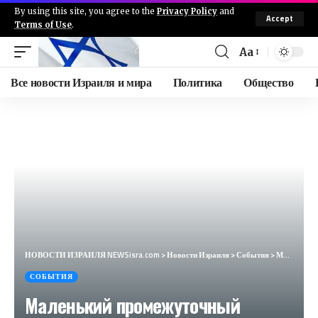
By using this site, you agree to the
Privacy Policy
and
Accept
Terms of Use
.
Aa
Все новости Израиля и мира
Политика
Общество
НОВОСТИ ИЗРАИЛЯ NEWSisra.com
>
Новости Израиля
>
События
>
Маленький промежуточный отчёт. — Мы выехали на первую базу, применив всю свою сноровку и разложив
СОБЫТИЯ
Маленький промежуточный