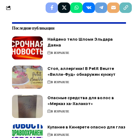
Последние публикации
Найдено тело Шломи Эльдара
Даяна
В ИЗРАИЛЕ
Стоп, аллергики! В Petit Beurre
«Вилли-Фуд» обнаружен кунжут
В ИЗРАИЛЕ
Опасные средства для волос в
«Мерказ ха-Халакот»
В ИЗРАИЛЕ
Купание в Кинерете опасно для глаз
В ИЗРАИЛЕ