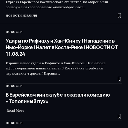
Express Еврейского космического агентства, на Марсе были
обнаружены своеобразные «паукообразные»…
НОВОСТИ ИЗРАИЛЯ
НОВОСТИ
Удары по Рафиаху и Хан-Юнису | Нападение в
Нью-Йорке | Налет в Коста-Рике | НОВОСТИ ОТ
11.08.24
Израиль нанес удары в Рафиахе и Хан-ЮнисеВ Нью-Йорке
афроамериканец напал на евреяВ Коста-Рике ограблены
израильские туристы#Израиль…
НОВОСТИ
В Еврейском киноклубе показали комедию
«Тополиный пух»
Read More ​
НОВОСТИ