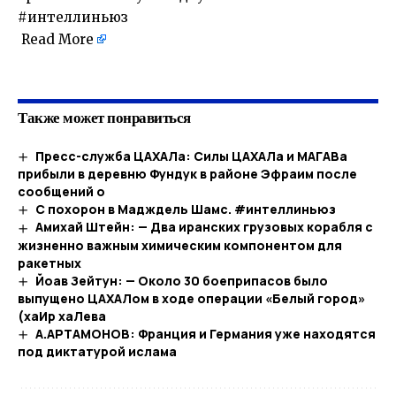
#интеллиньюз
Read More
​
Также может понравиться
Пресс-служба ЦАХАЛа: Силы ЦАХАЛа и МАГАВа
прибыли в деревню Фундук в районе Эфраим после
сообщений о
С похорон в Мадждель Шамс. #интеллиньюз
Амихай Штейн: — Два иранских грузовых корабля с
жизненно важным химическим компонентом для
ракетных
Йоав Зейтун: — Около 30 боеприпасов было
выпущено ЦАХАЛом в ходе операции «Белый город»
(хаИр хаЛева
А.АРТАМОНОВ: Франция и Германия уже находятся
под диктатурой ислама