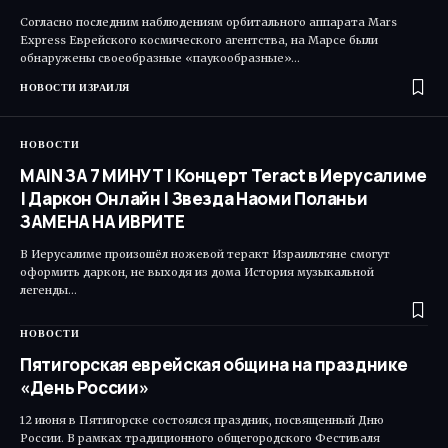
Согласно последним наблюдениям орбитального аппарата Mars
Express Еврейского космического агентства, на Марсе были
обнаружены своеобразные «паукообразные»…
НОВОСТИ ИЗРАИЛЯ
НОВОСТИ
MAIN ЗА 7 МИНУТ | Концерт Teract в Иерусалиме
| Даркон Онлайн | Звезда Наоми Поланьи
ЗАМЕНА НА ИВРИТЕ
В Иерусалиме произошёл ножевой теракт Израильтяне смогут
оформить даркон, не выходя из дома История музыкальной
легенды…
НОВОСТИ
Пятигорская еврейская община на празднике
«День России»
12 июня в Пятигорске состоялся праздник, посвященный Дню
России. В рамках традиционного общегородского Фестиваля