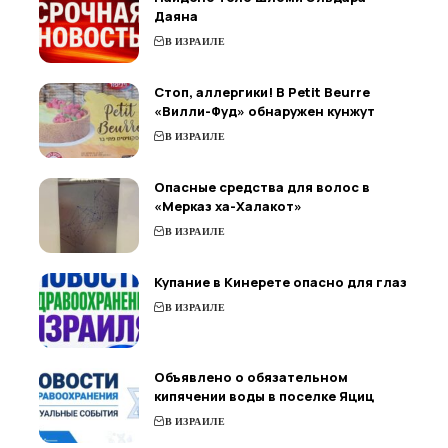
Даяна
В ИЗРАИЛЕ
Стоп, аллергики! В Petit Beurre
«Вилли-Фуд» обнаружен кунжут
В ИЗРАИЛЕ
Опасные средства для волос в
«Мерказ ха-Халакот»
В ИЗРАИЛЕ
Купание в Кинерете опасно для глаз
В ИЗРАИЛЕ
Объявлено о обязательном
кипячении воды в поселке Яциц
В ИЗРАИЛЕ