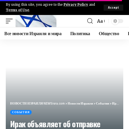
By using this site, you agree to the
Privacy Policy
and
Accept
Terms of Use
.
Aa
Все новости Израиля и мира
Политика
Общество
НОВОСТИ ИЗРАИЛЯ NEWSisra.com
>
Новости Израиля
>
События
>
Ирак объявляет об отправке топлива, необходимого для работы электростанций, необходимых больницам Ли
СОБЫТИЯ
Ирак объявляет об отправке