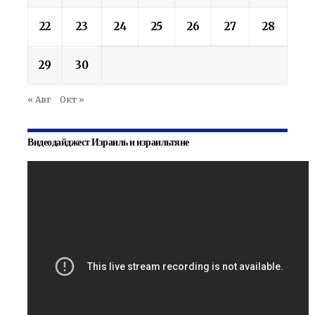
22
23
24
25
26
27
28
29
30
« Авг
Окт »
Видеодайджест Израиль и израильтяне