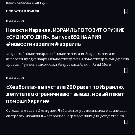
национальных культур…
НОВОСТИ ИЗРАИЛЯ
НОВОСТИ
Новости Израиля. ИЗРАИЛЬ ГОТОВИТ ОРУЖИЕ
«СУДНОГО ДНЯ». Выпуск 692 НААРИЯ
#новостиизраиля #израиль
#израиль#новостиизраиля#новостисегодня #израильсегодня
#новости #радионаария#новостиизраиля #новостиизраиль#украина
#россия #умань #паломники #иерусалим#цах... Read More ​
НОВОСТИ
«Хезболла» выпустила 200 ракет по Израилю,
депутатам ограничивают выезд, новый пакет
помощи Украине
Сегодня вместе с Дмитрием Лобановым рассказываем о взаимных
обстрелах Израиля и «Хезболлы», ограничениях для депутатов на…