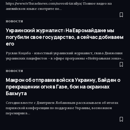
https://www.tv7israelnews.com/novosti-izrailya/ Полное видео на
английском языке смотрите по…
НОВОСТИ
Украинский журналист: На Евромайдане мы
погубили свое государство, а сейчас добиваем
его
Руслан Коцаба - известный украинский журналист, глава Движения
украинских пацифистов - в эфире программы «Нейтральная зона»…
НОВОСТИ
Макрон об отправке войск в Украину, Байден о
прекращении огня в Газе, бои на окраинах
Бахмута
Сегодня вместе с Дмитрием Лобановым рассказываем об итогах
парижской конференции по поддержке Украины, возможном
перемирии в…