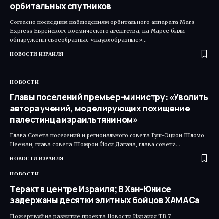
орбитальных спутников
Согласно последним наблюдениям орбитального аппарата Mars
Express Еврейского космического агентства, на Марсе были
обнаружены своеобразные «паукообразные»…
НОВОСТИ ИЗРАИЛЯ
НОВОСТИ
Главы поселений премьер-министру: «Уволить
автора учений, моделирующих похищение
палестинца израильтянином»
Глава Совета поселений и регионального совета Гуш-Эцион Шломо
Нееман, глава совета Шомрон Йоси Дагана, глава совета…
НОВОСТИ ИЗРАИЛЯ
НОВОСТИ
Теракт в центре Израиля; В Хан-Юнисе
задержаны десятки элитных бойцов ХАМАСа
Пожертвуй на развитие проекта Новости Израиля ТВ 7: