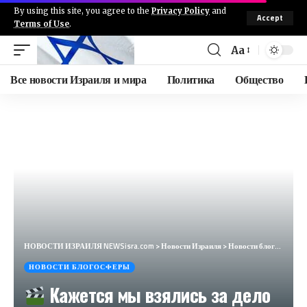
By using this site, you agree to the
Privacy Policy
and
Accept
Terms of Use
.
Aa
Все новости Израиля и мира
Политика
Общество
НОВОСТИ ИЗРАИЛЯ NEWSisra.com
>
Новости Израиля
>
Новости блогосферы
НОВОСТИ БЛОГОСФЕРЫ
Кажется мы взялись за дело