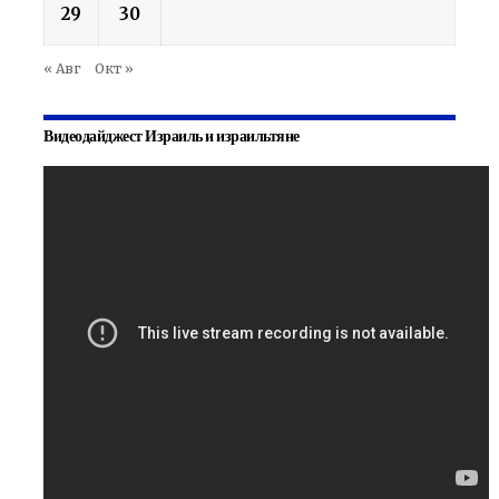
29
30
« Авг
Окт »
Видеодайджест Израиль и израильтяне