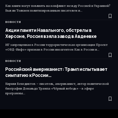
Как книги могут повлиять на конфликт между Россией и Украиной?
Был ли Толкиен политизированным писателем и…
НОВОСТИ
Акции памяти Навального, обстрелы в
Херсоне, Россия взяла завод в Авдеевке
ИГ запрещенная в России террористическая организация Проект
«ОВД-Инфо» признан в России иноагентом Как в России и…
НОВОСТИ
Российский американист: Трамп испытывает
симпатию к России…
Кирилл Бенедиктов – писатель, американист, автор политической
биографии Дональда Трампа «Чёрный лебедь» - в эфире
программы…