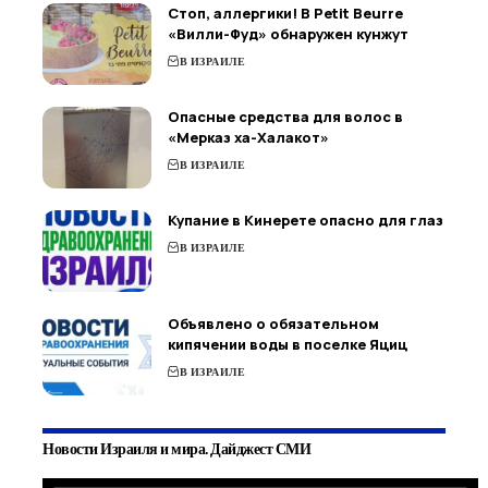
Стоп, аллергики! В Petit Beurre
«Вилли-Фуд» обнаружен кунжут
В ИЗРАИЛЕ
Опасные средства для волос в
«Мерказ ха-Халакот»
В ИЗРАИЛЕ
Купание в Кинерете опасно для глаз
В ИЗРАИЛЕ
Объявлено о обязательном
кипячении воды в поселке Яциц
В ИЗРАИЛЕ
Новости Израиля и мира. Дайджест СМИ