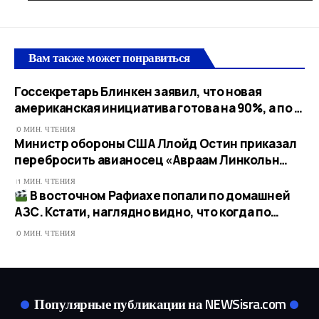
Вам также может понравиться
Госсекретарь Блинкен заявил, что новая
американская инициатива готова на 90%, а по …
0 МИН. ЧТЕНИЯ
Министр обороны США Ллойд Остин приказал
перебросить авианосец «Авраам Линкольн…
1 МИН. ЧТЕНИЯ
В восточном Рафиахе попали по домашней
АЗС. Кстати, наглядно видно, что когда по…​
0 МИН. ЧТЕНИЯ
Популярные публикации на NEWSisra.com