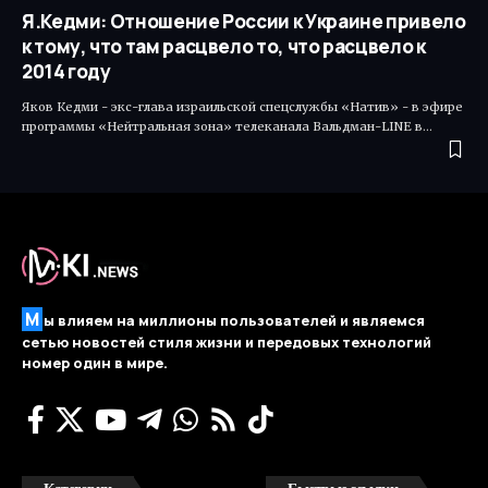
Я.Кедми: Отношение России к Украине привело
к тому, что там расцвело то, что расцвело к
2014 году
Яков Кедми - экс-глава израильской спецслужбы «Натив» - в эфире
программы «Нейтральная зона» телеканала Вальдман-LINE в…
М
ы влияем на миллионы пользователей и являемся
сетью новостей стиля жизни и передовых технологий
номер один в мире.