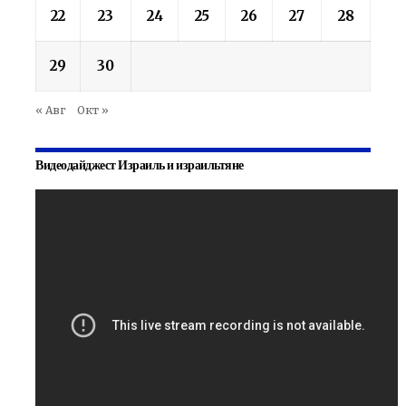
22
23
24
25
26
27
28
29
30
« Авг
Окт »
Видеодайджест Израиль и израильтяне