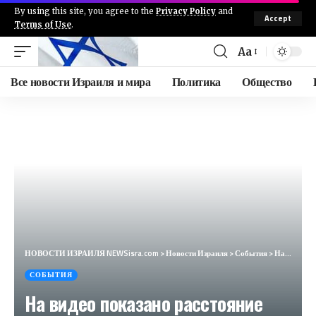
By using this site, you agree to the
Privacy Policy
and
Accept
Terms of Use
.
Aa
Все новости Израиля и мира
Политика
Общество
НОВОСТИ ИЗРАИЛЯ NEWSisra.com
>
Новости Израиля
>
События
>
На видео показано расстояние между прямым попаданием вражеского БПЛА и детскими садами в Нагарии. #и
СОБЫТИЯ
На видео показано расстояние