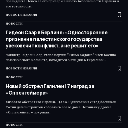
президента Пенса за его приверженность безопасности Израиля и
его готовность…
НОВОСТИ ИЗРАИЛЯ
НОВОСТИ
Гидеон Саар в Берлине: «Одностороннее
признание палестинского государства
увековечит конфликт, а не решит его»
Министр Гидеон Саар, глава партии "Тиква Хадаша", член военно-
политического кабинета, находится в эти дни в Германии…
НОВОСТИ ИЗРАИЛЯ
НОВОСТИ
Новый обстрел Галилеи | 7 наград за
«Оппенгеймера»
Хизбалла обстреляла Израиль, ЦАХАЛ уничтожил склад боевиков
Сотни демонстрантов собрались возле дома Нетаньяху Драма
«Оппенгеймер» получила…
НОВОСТИ