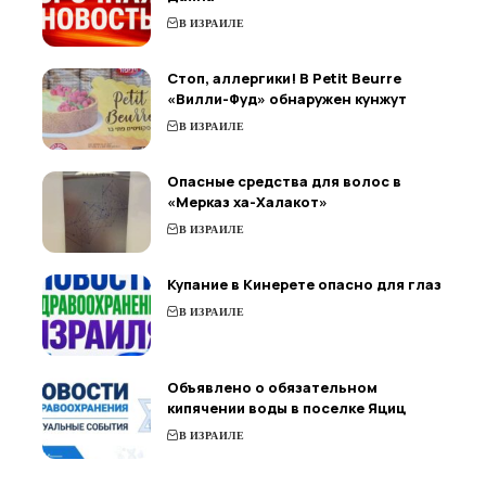
В ИЗРАИЛЕ
Стоп, аллергики! В Petit Beurre
«Вилли-Фуд» обнаружен кунжут
В ИЗРАИЛЕ
Опасные средства для волос в
«Мерказ ха-Халакот»
В ИЗРАИЛЕ
Купание в Кинерете опасно для глаз
В ИЗРАИЛЕ
Объявлено о обязательном
кипячении воды в поселке Яциц
В ИЗРАИЛЕ