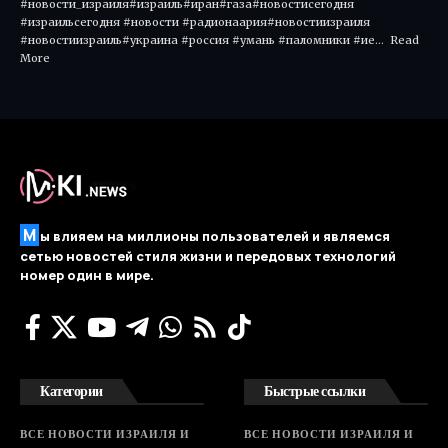
#новости_израиля#израиль#иран#газа#новостисегодня
#израильсегодня #новости #радионаария#новостиизраиля
#новостиизраиль#украина #россия #умань #паломники #ие... Read
More ​
М
ы влияем на миллионы пользователей и являемся
сетью новостей стиля жизни и передовых технологий
номер один в мире.
Категории
Быстрые ссылки
ВСЕ НОВОСТИ ИЗРАИЛЯ И
ВСЕ НОВОСТИ ИЗРАИЛЯ И