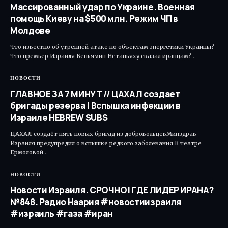
Массированный удар по Украине. Военная
помощь Киеву на $500 млн. Режим ЧП в
Молдове
Что известно об утренней атаке по объектам энергетики Украины?
Что премьер Израиля Беньямин Нетаньяху сказал иранцам?…
НОВОСТИ
ГЛАВНОЕ ЗА 7 МИНУТ // ЦАХАЛ создает
бригады резерва | Вспышка инфекции в
Израиле HEBREW SUBS
ЦАХАЛ создаёт пять новых бригад из добровольцевМинздрав
Израиля предупредил о вспышке редкого заболевания В театре
Ермоловой…
НОВОСТИ
Новости Израиля. СРОЧНО! ГДЕ ЛИДЕР ИРАНА?
№848. Радио Наария #новостиизраиля
#израиль #газа #иран