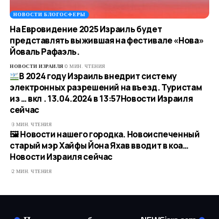
НОВОСТИ БЛОГОСФЕРЫ
На Евровидение 2025 Израиль будет
представлять выжившая на фестивале «Нова»
Йоваль Рафаэль.
НОВОСТИ ИЗРАИЛЯ
0 МИН. ЧТЕНИЯ
В 2024 году Израиль внедрит систему
электронных разрешений на въезд. Туристам
из … вкл . 13.04.2024 в 13:57​Новости Израиля
сейчас
3 МИН. ЧТЕНИЯ
🖼 Новости нашего городка. Новоиспеченный
старый мэр Хайфы Йона Яхав вводит в коа…​
Новости Израиля сейчас
2 МИН. ЧТЕНИЯ