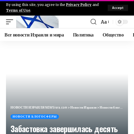
By using this site, you agree to the
Privacy Policy
and
Accept
Terms of Use
.
Aa
Все новости Израиля и мира
Политика
Общество
НОВОСТИ ИЗРАИЛЯ NEWSisra.com
>
Новости Израиля
>
Новости блогосферы
НОВОСТИ БЛОГОСФЕРЫ
Забастовка завершилась десять