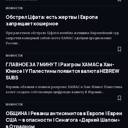
НОВОСТИ
Обстрел Цфата: есть жертвы | Европа
запрещает кошерное
При ракетном обстреле Цфата погибла женщина Европейский суд
запретил кошерный забой скота ХАМАС одобрил предложение
России…
НОВОСТИ
ГЛАВНОЕ ЗА 7 МИНУТ | Разгром ХАМАС в Хан-
Юнисе | У Палестины появится валюта HEBREW
SUBS
Израиль объявил о полном разгроме ХАМАС в Хан-Юнисе Палестина
хочет создать собственную цифровую валюту В Израиле…
НОВОСТИ
ОБЩИНА | Реванш антисемитов в Европе | Евреи
США — в опасности | Синагога «Даркей Шалом»
в Отрадном