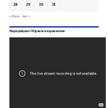
28
29
30
31
« Июн
Авг »
Видеодайджест Израиль и израильтяне