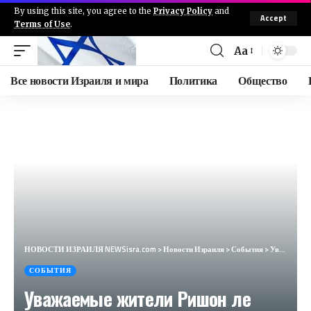
By using this site, you agree to the
Privacy Policy
and
Accept
Terms of Use
.
Aa
Все новости Израиля и мира
Политика
Общество
НОВОСТИ ИЗРАИЛЯ NEWSisra.com
>
Новости Израиля
>
События
>
Уважаемые жители Ришон ле Циона! Только что закончена оценка ситуации с мэром Разом Кинстлихом, адми
СОБЫТИЯ
Уважаемые жители Ришон ле