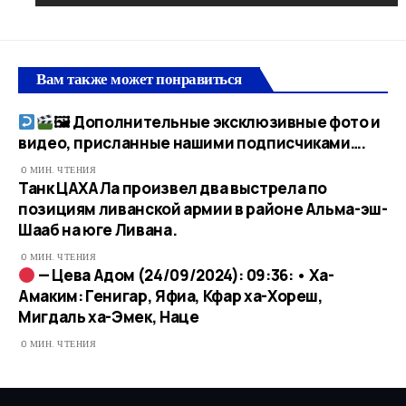
Вам также может понравиться
🖼 Дополнительные эксклюзивные фото и
видео, присланные нашими подписчиками….​
0 МИН. ЧТЕНИЯ
Танк ЦАХАЛа произвел два выстрела по
позициям ливанской армии в районе Альма-эш-
Шааб на юге Ливана.
0 МИН. ЧТЕНИЯ
— Цева Адом (24/09/2024): 09:36: • Ха-
Амаким: Генигар, Яфиа, Кфар ха-Хореш,
Мигдаль ха-Эмек, Наце
0 МИН. ЧТЕНИЯ