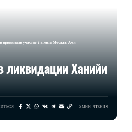
 принимали участие 2 агента Мосада: Ами
в ликвидации Ханийи
ЛИТЬСЯ
0 МИН. ЧТЕНИЯ