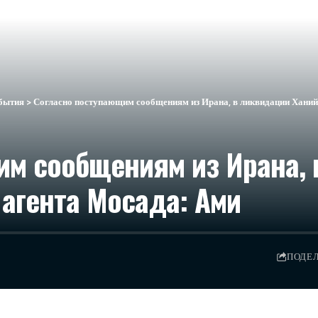
бытия
>
Согласно поступающим сообщениям из Ирана, в ликвидации Ханийи
им сообщениям из Ирана, 
 агента Мосада: Ами
ПОДЕ