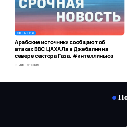
СОБЫТИЯ
Арабские источники сообщают об
атаках ВВС ЦАХАЛа в Джебалии на
севере сектора Газа. #интеллиньюз
0 МИН. ЧТЕНИЯ
По