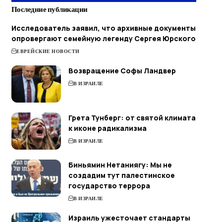
Последние публикации
Исследователь заявил, что архивные документы
опровергают семейную легенду Сергея Юрского
ЕВРЕЙСКИЕ НОВОСТИ
Возвращение Софы Ландвер
В ИЗРАИЛЕ
Грета Тунберг: от святой климата
к иконе радикализма
В ИЗРАИЛЕ
Биньямин Нетаниягу: Мы не
создадим тут палестинское
государство террора
В ИЗРАИЛЕ
Израиль ужесточает стандарты