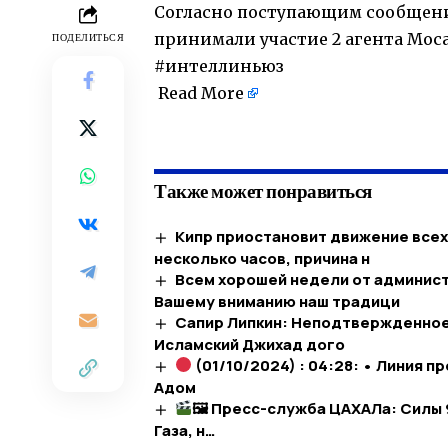
Согласно поступающим сообщени
принимали участие 2 агента Моса
ПОДЕЛИТЬСЯ
#интеллиньюз
Read More
​
Также может понравиться
Кипр приостановит движение всех 
несколько часов, причина н
Всем хорошей недели от админис
Вашему вниманию наш традици
Сапир Липкин: Неподтвержденное 
Исламский Джихад дого
(01/10/2024) : 04:28: • Линия 
Адом
🖼 Пресс-служба ЦАХАЛа: Силы 
Газа, н…​