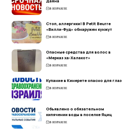
Даяна
В ИЗРАИЛЕ
Стоп, аллергики! В Petit Beurre
«Вилли-Фуд» обнаружен кунжут
В ИЗРАИЛЕ
Опасные средства для волос в
«Мерказ ха-Халакот»
В ИЗРАИЛЕ
Купание в Кинерете опасно для глаз
В ИЗРАИЛЕ
Объявлено о обязательном
кипячении воды в поселке Яциц
В ИЗРАИЛЕ