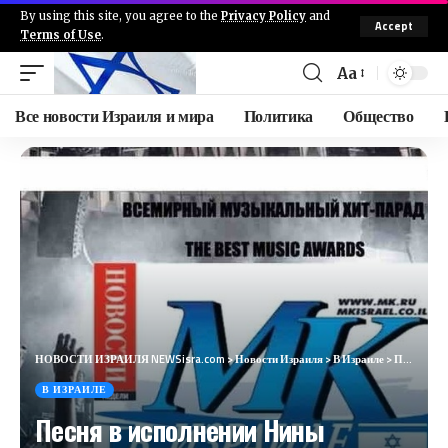
By using this site, you agree to the
Privacy Policy
and
Accept
Terms of Use
.
Aa
Все новости Израиля и мира
Политика
Общество
НОВОСТИ ИЗРАИЛЯ NEWSisra.com
>
Новости Израиля
>
В Израиле
>
Песня в исполнении Нины Шацкой возглавила хит-парад «Музыкальный Караван»
В ИЗРАИЛЕ
Песня в исполнении Нины