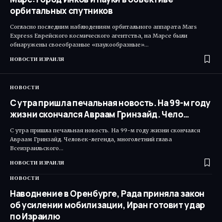
орбитальных спутников
Согласно последним наблюдениям орбитального аппарата Mars
Express Еврейского космического агентства, на Марсе были
обнаружены своеобразные «паукообразные»…
НОВОСТИ ИЗРАИЛЯ
НОВОСТИ
С утра пришла печальная новость. На 99-м году
жизни скончался Авраам Гринзайд. Чело…
С утра пришла печальная новость. На 99-м году жизни скончался
Авраам Гринзайд. Человек-легенда, многолетний глава
Всеизраильского…
НОВОСТИ ИЗРАИЛЯ
НОВОСТИ
Наводнение в Оренбурге, Рада приняла закон
об усилении мобилизации, Иран готовит удар
по Израилю