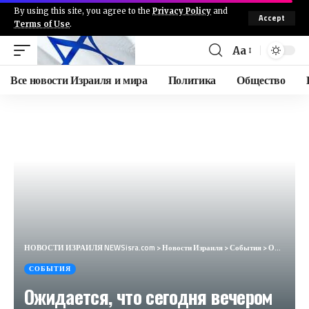
By using this site, you agree to the
Privacy Policy
and
Accept
Terms of Use
.
Aa
Все новости Израиля и мира
Политика
Общество
НОВОСТИ ИЗРАИЛЯ NEWSisra.com
>
Новости Израиля
>
События
>
Ожидается, что сегодня вечером премьер-министр Нетаньяху сделает заявление для общественности. #инте
СОБЫТИЯ
Ожидается, что сегодня вечером