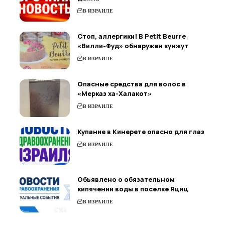
В ИЗРАИЛЕ
Стоп, аллергики! В Petit Beurre
«Вилли-Фуд» обнаружен кунжут
В ИЗРАИЛЕ
Опасные средства для волос в
«Мерказ ха-Халакот»
В ИЗРАИЛЕ
Купание в Кинерете опасно для глаз
В ИЗРАИЛЕ
Объявлено о обязательном
кипячении воды в поселке Яциц
В ИЗРАИЛЕ