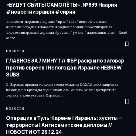
«БУДУТ СБИТЫ САМОЛЁТЫ». №839 Наария
#новостиизраиля #сирия
#новости_израиля#израиль#иран#газа#новостисегодня
#израильсегодня #новости #радионаария#новостиизраиля
#новостиизраиль#украина #россия #умань #паломники #ие... Read
More ​
НОВОСТИ
ГЛАВНОЕ ЗА 7 МИНУТ // ФБР раскрыло заговор
против евреев | Непогода в Израиле HEBREW
SUBS
В Израиль пришла мощная волна осадковЦАХАЛ ликвидировал
командира Бригады мучеников Аль-АксыФБР предотвратило
теракт в консульстве Израиля…
НОВОСТИ
Операция в Туль-Кареме | Израиль: хуситы —
террористы | Антисемитские дипломы //
НОВОСТИ ОТ 26.12.24