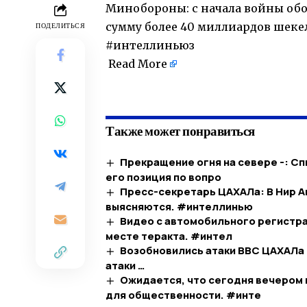
Минобороны: с начала войны об
сумму более 40 миллиардов шеке
ПОДЕЛИТЬСЯ
#интеллиньюз
Read More
​
Также может понравиться
Прекращение огня на севере -: Сп
его позиция по вопро
Пресс-секретарь ЦАХАЛа: В Нир А
выясняются. #интеллинью
Видео с автомобильного регистра
месте теракта. #интел
Возобновились атаки ВВС ЦАХАЛа
атаки …​
Ожидается, что сегодня вечером
для общественности. #инте