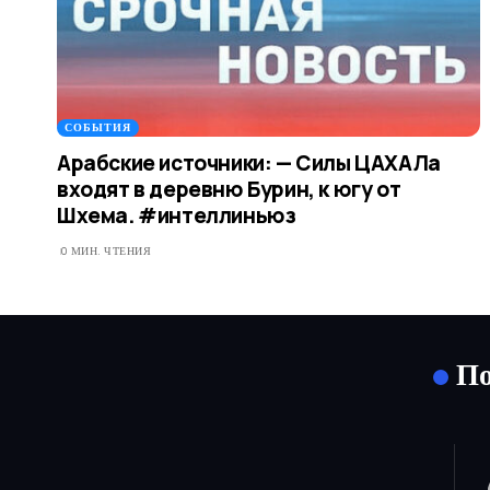
СОБЫТИЯ
Арабские источники: — Силы ЦАХАЛа
входят в деревню Бурин, к югу от
Шхема. #интеллиньюз
0 МИН. ЧТЕНИЯ
По