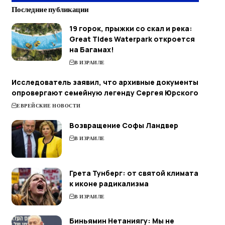
Последние публикации
19 горок, прыжки со скал и река:
Great Tides Waterpark откроется
на Багамах!
В ИЗРАИЛЕ
Исследователь заявил, что архивные документы
опровергают семейную легенду Сергея Юрского
ЕВРЕЙСКИЕ НОВОСТИ
Возвращение Софы Ландвер
В ИЗРАИЛЕ
Грета Тунберг: от святой климата
к иконе радикализма
В ИЗРАИЛЕ
Биньямин Нетаниягу: Мы не