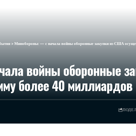
бытия
>
Минобороны: — с начала войны оборонные закупки из США осуще
чала войны оборонные за
мму более 40 миллиардов
ПОДЕ