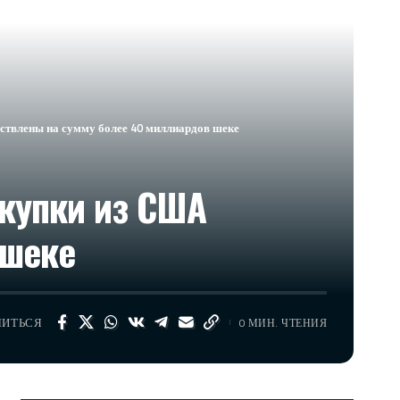
ствлены на сумму более 40 миллиардов шеке
купки из США
 шеке
ЛИТЬСЯ
0 МИН. ЧТЕНИЯ