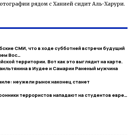
отографии рядом с Ханией сидит Аль-Харури.
абские СМИ, что в ходе субботней встречи будущий
нем Вос…
йской территории. Вот как это выглядит на карте.
раильтянина в Иудее и Самарии Раненый мужчина
иле: неужели рынок наконец станет
ронники террористов нападают на студентов евре…