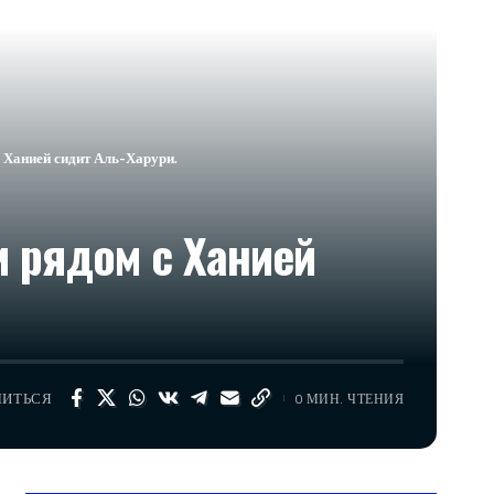
 Ханией сидит Аль-Харури.
 рядом с Ханией
ЛИТЬСЯ
0 МИН. ЧТЕНИЯ