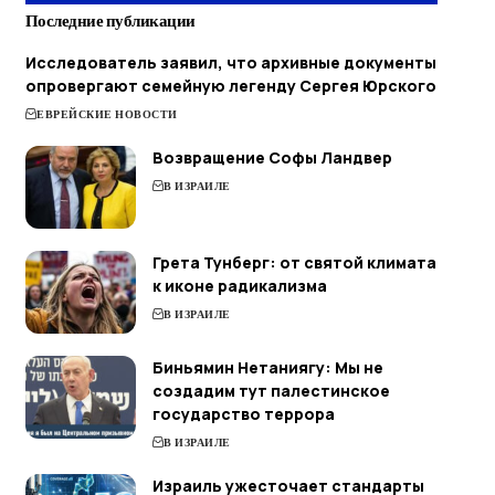
Последние публикации
Исследователь заявил, что архивные документы
опровергают семейную легенду Сергея Юрского
ЕВРЕЙСКИЕ НОВОСТИ
Возвращение Софы Ландвер
В ИЗРАИЛЕ
Грета Тунберг: от святой климата
к иконе радикализма
В ИЗРАИЛЕ
Биньямин Нетаниягу: Мы не
создадим тут палестинское
государство террора
В ИЗРАИЛЕ
Израиль ужесточает стандарты