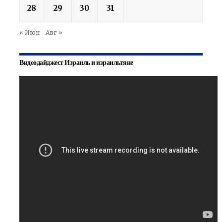
28
29
30
31
« Июн
Авг »
Видеодайджест Израиль и израильтяне