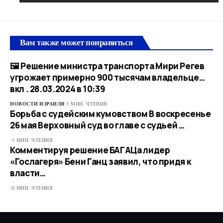
Вам также может понравиться
🖼 Решение министра транспорта Мири Регев
угрожает примерно 900 тысячам владельце…
вкл . 28.03.2024 в 10:39
НОВОСТИ ИЗРАИЛЯ
1 МИН. ЧТЕНИЯ
Борьба с судейским кумовством В воскресенье
26 мая Верховный суд во главе с судьей …
1 МИН. ЧТЕНИЯ
Комментируя решение БАГАЦа лидер
«Гослагеря» Бени Ганц заявил, что придя к
власти…
0 МИН. ЧТЕНИЯ