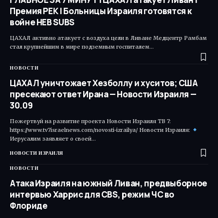
Премия РЕК | Больницы Израиля готовятся к
войне HEB SUBS
ЦАХАЛ активно атакует с воздуха цели в Ливане Медцентр Рамбам
стал крупнейшим в мире подземным госпиталем…
НОВОСТИ
ЦАХАЛ уничтожает Хезболлу и хуситов; США
пресекают ответ Ирана — Новости Израиля —
30.09
Пожертвуй на развитие проекта Новости Израиля ТВ 7:
https://www.tv7israelnews.com/novosti-izrailya/ Новости Израиля:
Иерусалим заявляет о своей…
НОВОСТИ ИЗРАИЛЯ
НОВОСТИ
Атака Израиля на южный Ливан, предвыборное
интервью Харрис для CBS, режим ЧС во
Флориде