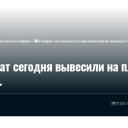
вости блогосферы
>
🖼 Говорят этот плакат сегодня вывесили на площадь 
кат сегодня вывесили на
…
ПОДЕ