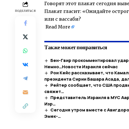
Говорят этот плакат сегодня выв
Плакат гласит: «Ожидайте острог
ПОДЕЛИТЬСЯ
или с вассаби?
​
Read More
Также может понравиться
Бен-Гвир прокомментировал удар 
Немно…​Новости Израиля сейчас
Рои Кейс рассказывает, что Кама
президента Сирии Башара Асада, да
Рейтер сообщает, что США продви
свяжет…
Представитель Израиля в МУС Ааро
Изр…
Сегодня утром вместе с Авигдор
Эмек-…