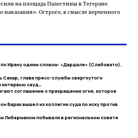
есили на площадь Палестины в Тегеране.
о наказания». Острого, в смысле перченного
по Ирану одним словом: «Дардале» (Слабовато).
ль Сакар, глава пресс-службы свергнутого
л интервью сауд…
гают соглашение о прекращении огня, которое
н Барак вышел из коллегии суда по иску против
ом Либерманом побывали в региональном совете