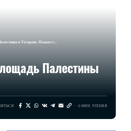
Палестины в Тегеране. Плакат г…
 площадь Палестины
ЛИТЬСЯ
0 МИН. ЧТЕНИЯ