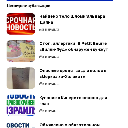
Последние публикации
Найдено тело Шломи Эльдара
Даяна
В ИЗРАИЛЕ
Стоп, аллергики! В Petit Beurre
«Вилли-Фуд» обнаружен кунжут
В ИЗРАИЛЕ
Опасные средства для волос в
«Мерказ ха-Халакот»
В ИЗРАИЛЕ
Купание в Кинерете опасно для
глаз
В ИЗРАИЛЕ
Объявлено о обязательном