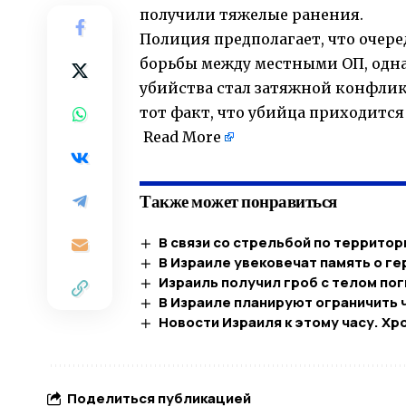
получили тяжелые ранения.
Полиция предполагает, что очер
борьбы между местными ОП, одн
убийства стал затяжной конфлик
тот факт, что убийца приходитс
Read More
Также может понравиться
В связи со стрельбой по террито
В Израиле увековечат память о г
Израиль получил гроб с телом по
В Израиле планируют ограничить 
Новости Израиля к этому часу. Хр
Поделиться публикацией