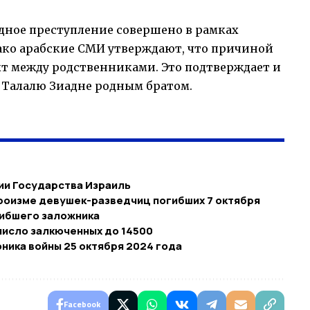
едное преступление совершено в рамках
ако арабские СМИ утверждают, что причиной
т между родственниками. Это подтверждает и
я Талалю Зиадне родным братом.
рии Государства Израиль
ероизме девушек-разведчиц погибших 7 октября
гибшего заложника
число залкюченных до 14500
оника войны 25 октября 2024 года
Facebook