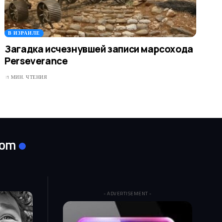
В ИЗРАИЛЕ
Загадка исчезнувшей записи марсохода
Perseverance
1 МИН. ЧТЕНИЯ
com
- ADVERTISEMENT -