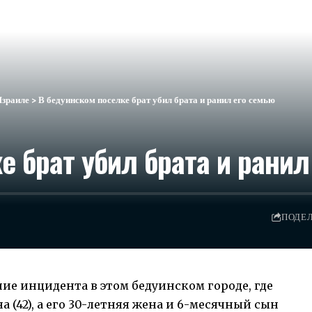
Израиле
>
В бедуинском поселке брат убил брата и ранил его семью
е брат убил брата и ранил
ПОДЕ
ие инцидента в этом бедуинском городе, где
а (42), а его 30-летняя жена и 6-месячный сын