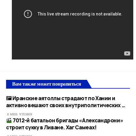
Вам также может понравиться
🖼 Иранские аятоллы страдают по Хании и
активно вешают своих внутриполитических …
0 МИН. ЧТЕНИЯ
7012-й батальон бригады «Александрони»
строит сукку в Ливане. Хаг Самеах!