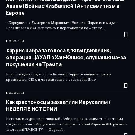
Авиве | Война с Хизбаллой | Антисемитизм в
Европе
«Корпункт» с Дмитрием Мурзиным. Новости Израиля и мира-
Израиль и ХАМАС вернулись к переговорам по «плану…
НОВОСТИ
Харрис набрала голоса для выдвижения,
операция ЦАХАЛ в Хан-Юнисе, слушания из-за
покушения на Трампа
Как проходит подготовка Камалы Харрис к выдвижению в
президенты США и что известно о состоянии Джо…
НОВОСТИ
Как крестоносцы захватили Иерусалим /
НЕДЕЛЯ В ИСТОРИИ
Историк и журналист Николай Лебедев рассказывает об истории
средневекового Иерусалимского королевства#Израиль #Иерусалим
#историяSTMEGI TV — Первый…