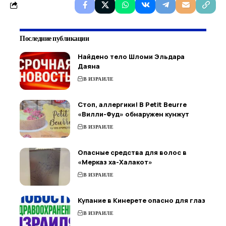
Последние публикации
Найдено тело Шломи Эльдара
Даяна
В ИЗРАИЛЕ
Стоп, аллергики! В Petit Beurre
«Вилли-Фуд» обнаружен кунжут
В ИЗРАИЛЕ
Опасные средства для волос в
«Мерказ ха-Халакот»
В ИЗРАИЛЕ
Купание в Кинерете опасно для глаз
В ИЗРАИЛЕ