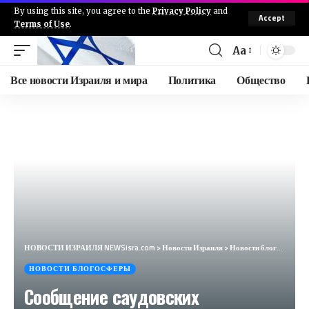
By using this site, you agree to the
Privacy Policy
and
Accept
Terms of Use
.
Aa
Все новости Израиля и мира
Политика
Общество
НОВОСТИ ИЗРАИЛЯ NEWSisra.com
>
Новости Израиля
>
Новости блогосферы
НОВОСТИ БЛОГОСФЕРЫ
Сообщение саудовских