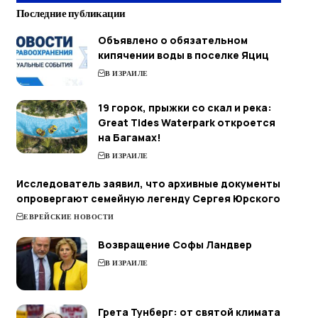
Последние публикации
Объявлено о обязательном
кипячении воды в поселке Яциц
В ИЗРАИЛЕ
19 горок, прыжки со скал и река:
Great Tides Waterpark откроется
на Багамах!
В ИЗРАИЛЕ
Исследователь заявил, что архивные документы
опровергают семейную легенду Сергея Юрского
ЕВРЕЙСКИЕ НОВОСТИ
Возвращение Софы Ландвер
В ИЗРАИЛЕ
Грета Тунберг: от святой климата