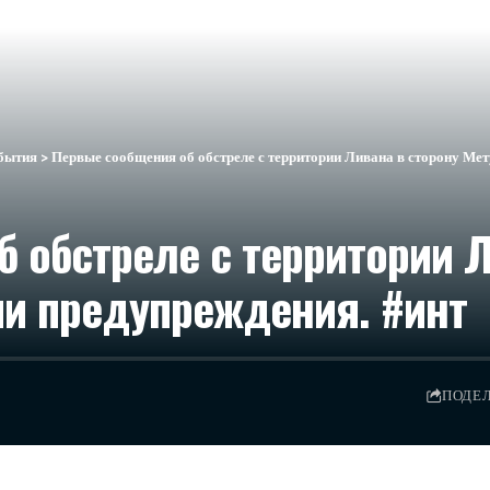
бытия
>
Первые сообщения об обстреле с территории Ливана в сторону Мет
 обстреле с территории Л
ии предупреждения. #инт
ПОДЕ