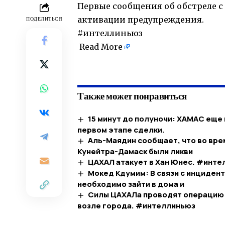
Первые сообщения об обстреле с
активации предупреждения.
ПОДЕЛИТЬСЯ
#интеллиньюз
Read More
​
Также может понравиться
15 минут до полуночи: ХАМАС еще
первом этапе сделки.
Аль-Маядин сообщает, что во вре
Кунейтра-Дамаск были ликви
ЦАХАЛ атакует в Хан Юнес. #инт
Мокед Кдумим: В связи с инциден
необходимо зайти в дома и
Силы ЦАХАЛа проводят операцию в
возле города. #интеллиньюз