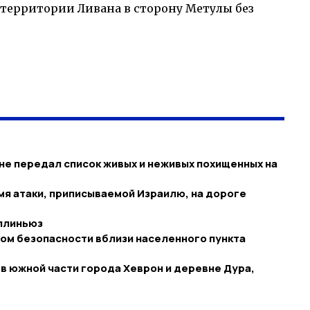
 территории Ливана в сторону Метулы без
 не передал список живых и неживых похищенных на
мя атаки, приписываемой Израилю, на дороге
еллиньюз
том безопасности вблизи населенного пункта
 южной части города Хеврон и деревне Дура,