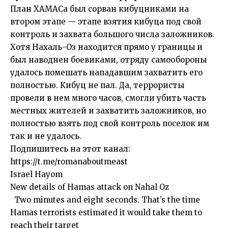
План ХАМАСа был сорван кибуцниками на
втором этапе — этапе взятия кибуца под свой
контроль и захвата большого числа заложников.
Хотя Нахаль-Оз находится прямо у границы и
был наводнен боевиками, отряду самообороны
удалось помешать нападавшим захватить его
полностью. Кибуц не пал. Да, террористы
провели в нем много часов, смогли убить часть
местных жителей и захватить заложников, но
полностью взять под свой контроль поселок им
так и не удалось.
Подпишитесь на этот канал:
https://t.me/romanaboutmeast
Israel Hayom
New details of Hamas attack on Nahal Oz
Two minutes and eight seconds. That’s the time
Hamas terrorists estimated it would take them to
reach their target