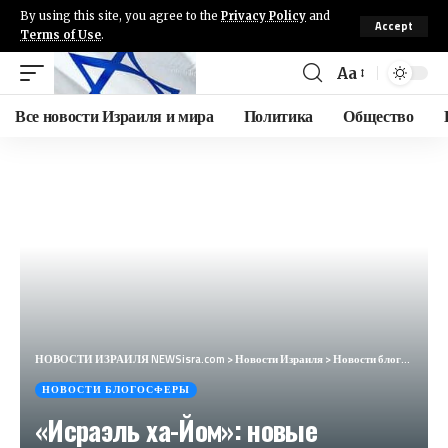
By using this site, you agree to the
Privacy Policy
and
Accept
Terms of Use
.
Aa
Все новости Израиля и мира
Политика
Общество
НОВОСТИ ИЗРАИЛЯ NEWSisra.com
>
Новости Израиля
>
Новости блогосферы
НОВОСТИ БЛОГОСФЕРЫ
«Исраэль ха-Йом»: новые