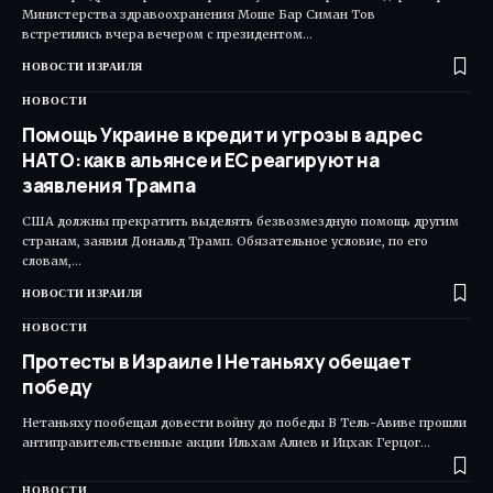
Министерства здравоохранения Моше Бар Симан Тов
встретились вчера вечером с президентом…
НОВОСТИ ИЗРАИЛЯ
НОВОСТИ
Помощь Украине в кредит и угрозы в адрес
НАТО: как в альянсе и ЕС реагируют на
заявления Трампа
США должны прекратить выделять безвозмездную помощь другим
странам, заявил Дональд Трамп. Обязательное условие, по его
словам,…
НОВОСТИ ИЗРАИЛЯ
НОВОСТИ
Протесты в Израиле | Нетаньяху обещает
победу
Нетаньяху пообещал довести войну до победы В Тель-Авиве прошли
антиправительственные акции Ильхам Алиев и Ицхак Герцог…
НОВОСТИ