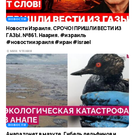
НОВОСТИ
Новости Израиля. СРОЧО! ПРИШЛИ ВЕСТИ ИЗ
ГАЗЫ. №861. Наария. #израиль
#новостиизраиля #иран #israel
0 МИН. ЧТЕНИЯ
НОВОСТИ
Анапа тонет в мазуте. Гибель дельфинов и