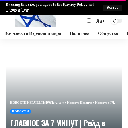
By using this site, you agree to the
Privacy Policy
and
Accept
Terms of Use
.
Aa
Все новости Израиля и мира
Политика
Общество
НОВОСТИ ИЗРАИЛЯ NEWSisra.com
>
Новости Израиля
>
Новости
>
ГЛАВНОЕ ЗА 7 МИНУТ | Рейд в Хан-Юнисе | Антисемитизм в США | Юбилей в Иерусалиме HEBREW SUBS
НОВОСТИ
ГЛАВНОЕ ЗА 7 МИНУТ | Рейд в