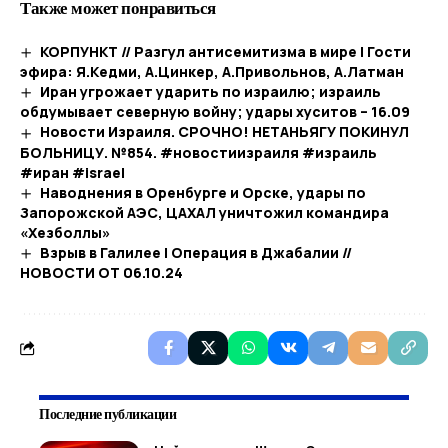
Также может понравиться
КОРПУНКТ // Разгул антисемитизма в мире | Гости
эфира: Я.Кедми, А.Цинкер, А.Привольнов, А.Латман
Иран угрожает ударить по израилю; израиль
обдумывает северную войну; удары хуситов – 16.09
Новости Израиля. СРОЧНО! НЕТАНЬЯГУ ПОКИНУЛ
БОЛЬНИЦУ. №854. #новостиизраиля #израиль
#иран #israel
Наводнения в Оренбурге и Орске, удары по
Запорожской АЭС, ЦАХАЛ уничтожил командира
«Хезболлы»
Взрыв в Галилее | Операция в Джабалии //
НОВОСТИ ОТ 06.10.24
Последние публикации