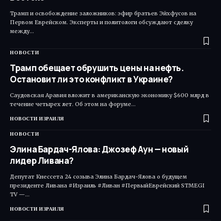
Трамп и освобождение заложников: эфир братьев Эйхфусов на
Первом Еврейском. Эксперты и политологи обсуждают сделку
между…
НОВОСТИ
Трамп обещает обрушить цены на нефть.
Остановит ли это конфликт в Украине?
Саудовская Аравия вложит в американскую экономику $600 млрд в
течение четырех лет. Об этом на форуме…
НОВОСТИ ИЗРАИЛЯ
НОВОСТИ
Элина Бардач-Ялова: Джозеф Аун — новый
лидер Ливана?
Депутат Кнессета 24 созыва Элина Бардач-Ялова о будущем
президенте Ливана #Израиль #Ливан #ПервыйЕврейский STMEGI
TV —…
НОВОСТИ ИЗРАИЛЯ