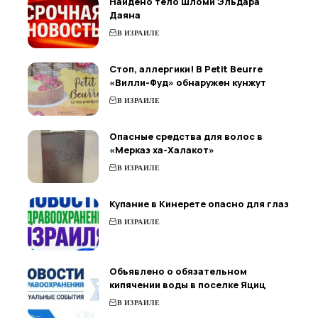
Найдено тело Шломи Эльдара
Даяна
В ИЗРАИЛЕ
Стоп, аллергики! В Petit Beurre
«Вилли-Фуд» обнаружен кунжут
В ИЗРАИЛЕ
Опасные средства для волос в
«Мерказ ха-Халакот»
В ИЗРАИЛЕ
Купание в Кинерете опасно для глаз
В ИЗРАИЛЕ
Объявлено о обязательном
кипячении воды в поселке Яциц
В ИЗРАИЛЕ