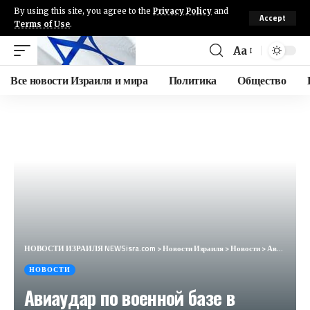
By using this site, you agree to the
Privacy Policy
and
Accept
Terms of Use
.
Aa
Все новости Израиля и мира
Политика
Общество
НОВОСТИ ИЗРАИЛЯ NEWSisra.com
>
Новости Израиля
>
Новости
>
Авиаудар по военной базе в Ираке, Ереван передает села Баку, атака на нефтебазу под Смоленском
НОВОСТИ
Авиаудар по военной базе в