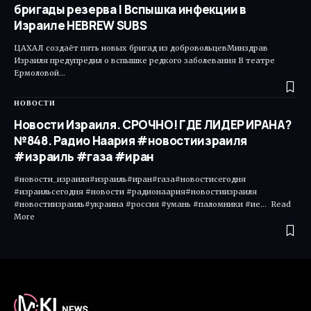
бригады резерва | Вспышка инфекции в
Израиле HEBREW SUBS
ЦАХАЛ создаёт пять новых бригад из добровольцевМинздрав
Израиля предупредил о вспышке редкого заболевания В театре
Ермоловой…
НОВОСТИ
Новости Израиля. СРОЧНО! ГДЕ ЛИДЕР ИРАНА?
№848. Радио Наария #новостиизраиля
#израиль #газа #иран
#новости_израиля#израиль#иран#газа#новостисегодня
#израильсегодня #новости #радионаария#новостиизраиля
#новостиизраиль#украина #россия #умань #паломники #ие... Read
More ​