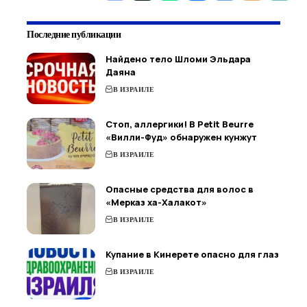
Последние публикации
Найдено тело Шломи Эльдара
Даяна
В ИЗРАИЛЕ
Стоп, аллергики! В Petit Beurre
«Вилли-Фуд» обнаружен кунжут
В ИЗРАИЛЕ
Опасные средства для волос в
«Мерказ ха-Халакот»
В ИЗРАИЛЕ
Купание в Кинерете опасно для глаз
В ИЗРАИЛЕ