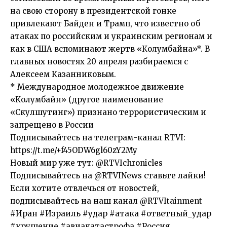
на свою сторону в президентской гонке
привлекают Байден и Трамп, что известно об
атаках по российским и украинским регионам и
как в США вспоминают жертв «Колумбайна»*. В
главных новостях 20 апреля разбираемся с
Алексеем Казанниковым.
* Международное молодежное движение
«Колумбайн» (другое наименование
«Скулшутинг») признано террористическим и
запрещено в России
Подписывайтесь на телеграм-канал RTVI:
https://t.me/+f45ODW6gl60zY2My
Новый мир уже тут: @RTVIchronicles
Подписывайтесь на @RTVINews ставьте лайки!
Если хотите отвлечься от новостей,
подписывайтесь на наш канал @RTVItainment
#Иран #Израиль #удар #атака #ответный_удар
#крушение #авиакатастрофа #Россия