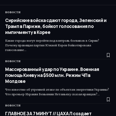
НОВОСТИ
Сирийские войска сдают города, Зеленский и
Трамп в Париже, бойкот голосования по
импичменту в Корее
Какие города могут перейти под контроль боевиков в Сирии?
Почему правящая партия Южной Кореи бойкотировала
голосование…
НОВОСТИ
Массированный удар по Украине. Военная
помощь Киеву на $500 млн. Режим ЧП в
Молдове
Что известно об утренней атаке по объектам энергетики Украины?
Что премьер Израиля Беньямин Нетаньяху сказал иранцам?…
НОВОСТИ
ГЛАВНОЕ ЗА 7 МИНУТ // ЦАХАЛ создает