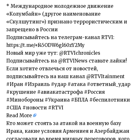
* Международное молодежное движение
«Колумбайн» (другое наименование
«Скулшутинг») признано террористическим и
запрещено в России
Подписывайтесь на телеграм-канал RTVI:
https://t.me/+f45ODW6gl60zY2My
Новый мир уже тут: @RTVIchronicles
Подписывайтесь на @RTVINews ставьте лайки!
Если хотите отвлечься от новостей,
подписывайтесь на наш канал @RTVItainment
#Иран #Израиль #удар #атака #ответный_удар
#крушение #авиакатастрофа #Россия
#Минобороны #Украина #БПЛА #беспилотники
#США #новости #RTVI
Read More
​Кто может стоять за атакой на военную базу
Ирака, какие условия Армениея и Азербайджан
согласовали во время мирных переговоров, кого