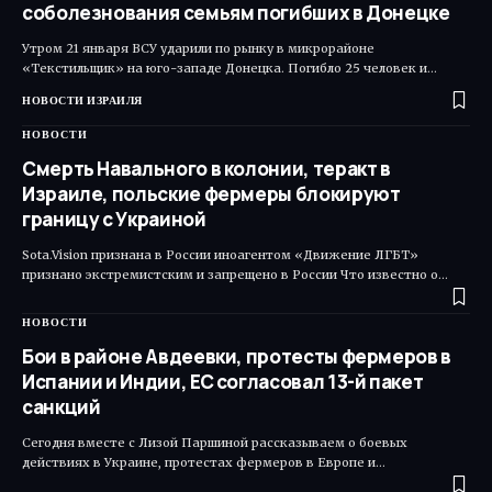
соболезнования семьям погибших в Донецке
Утром 21 января ВСУ ударили по рынку в микрорайоне
«Текстильщик» на юго-западе Донецка. Погибло 25 человек и…
НОВОСТИ ИЗРАИЛЯ
НОВОСТИ
Смерть Навального в колонии, теракт в
Израиле, польские фермеры блокируют
границу с Украиной
Sota.Vision признана в России иноагентом «Движение ЛГБТ»
признано экстремистским и запрещено в России Что известно о…
НОВОСТИ
Бои в районе Авдеевки, протесты фермеров в
Испании и Индии, ЕС согласовал 13-й пакет
санкций
Сегодня вместе с Лизой Паршиной рассказываем о боевых
действиях в Украине, протестах фермеров в Европе и…