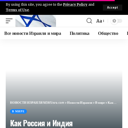
By using this site, you agree to the
Privacy Policy
and
Accept
Terms of Use
.
Aa
Все новости Израиля и мира
Политика
Общество
НОВОСТИ ИЗРАИЛЯ NEWSisra.com
>
Новости Израиля
>
В мире
>
Как Россия и Индия сотрудничают в сфере медицины и здравоохранения?
В МИРЕ
Как Россия и Индия