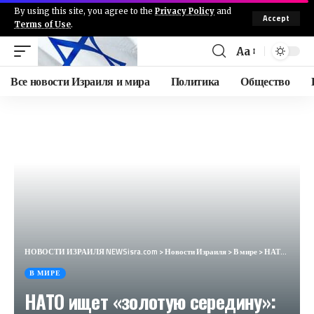
By using this site, you agree to the
Privacy Policy
and
Accept
Terms of Use
.
Aa
Все новости Израиля и мира
Политика
Общество
НОВОСТИ ИЗРАИЛЯ NEWSisra.com
>
Новости Израиля
>
В мире
>
НАТО ищет «золотую середину»: альянс принял решение по вступлению Украины (The New York Times, США)
В МИРЕ
НАТО ищет «золотую середину»: