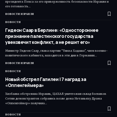
президента Пенса за его приверженность безопасности Израиля и
его готовность…
НОВОСТИ ИЗРАИЛЯ
НОВОСТИ
Гидеон Саар в Берлине: «Одностороннее
признание палестинского государства
увековечит конфликт, а не решит его»
Министр Гидеон Саар, глава партии "Тиква Хадаша", член военно-
политического кабинета, находится в эти дни в Германии…
НОВОСТИ ИЗРАИЛЯ
НОВОСТИ
Новый обстрел Галилеи | 7 наград за
«Оппенгеймера»
Хизбалла обстреляла Израиль, ЦАХАЛ уничтожил склад боевиков
Сотни демонстрантов собрались возле дома Нетаньяху Драма
«Оппенгеймер» получила…
НОВОСТИ