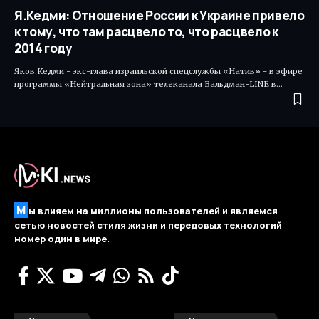
Я.Кедми: Отношение России к Украине привело
к тому, что там расцвело то, что расцвело к
2014 году
Яков Кедми - экс-глава израильской спецслужбы «Натив» - в эфире
программы «Нейтральная зона» телеканала Вальдман-LINE в…
М
ы влияем на миллионы пользователей и являемся
сетью новостей стиля жизни и передовых технологий
номер один в мире.