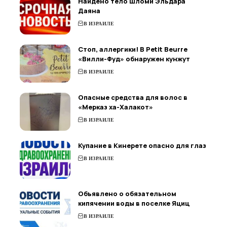
Найдено тело Шломи Эльдара
Даяна
В ИЗРАИЛЕ
Стоп, аллергики! В Petit Beurre
«Вилли-Фуд» обнаружен кунжут
В ИЗРАИЛЕ
Опасные средства для волос в
«Мерказ ха-Халакот»
В ИЗРАИЛЕ
Купание в Кинерете опасно для глаз
В ИЗРАИЛЕ
Объявлено о обязательном
кипячении воды в поселке Яциц
В ИЗРАИЛЕ