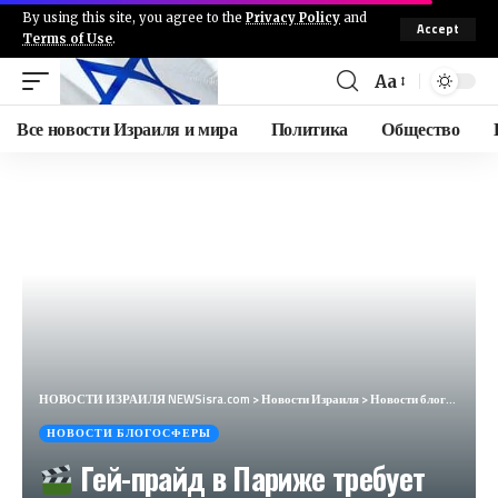
By using this site, you agree to the
Privacy Policy
and
Accept
Terms of Use
.
Aa
Все новости Израиля и мира
Политика
Общество
НОВОСТИ ИЗРАИЛЯ NEWSisra.com
>
Новости Израиля
>
Новости блогосферы
НОВОСТИ БЛОГОСФЕРЫ
Гей-прайд в Париже требует