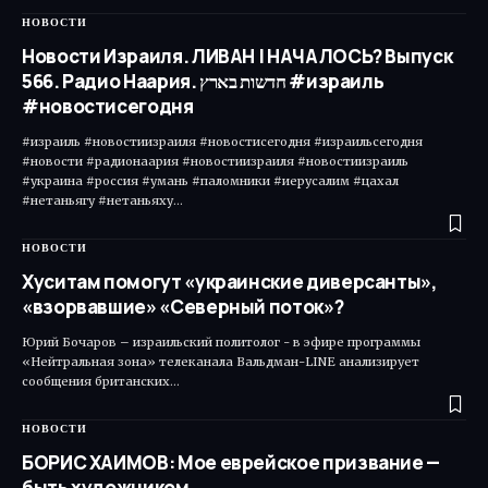
НОВОСТИ
Новости Израиля. ЛИВАН | НАЧАЛОСЬ? Выпуск
566. Радио Наария. חדשות בארץ #израиль
#новостисегодня
#израиль #новостиизраиля #новостисегодня #израильсегодня
#новости #радионаария #новостиизраиля #новостиизраиль
#украина #россия #умань #паломники #иерусалим #цахал
#нетаньягу #нетаньяху…
НОВОСТИ
Хуситам помогут «украинские диверсанты»,
«взорвавшие» «Северный поток»?
Юрий Бочаров – израильский политолог - в эфире программы
«Нейтральная зона» телеканала Вальдман-LINE анализирует
сообщения британских…
НОВОСТИ
БОРИС ХАИМОВ: Мое еврейское призвание —
быть художником