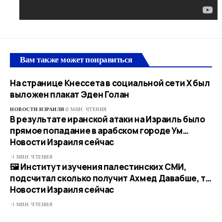
Вам также может понравиться
На странице Кнессета в социальной сети Х был
выложен плакат Эден Голан
НОВОСТИ ИЗРАИЛЯ
0 МИН. ЧТЕНИЯ
В результате иранской атаки на Израиль было
прямое попадание в арабском городе Ум…​
Новости Израиля сейчас
1 МИН. ЧТЕНИЯ
🖼 Институт изучения палестинских СМИ,
подсчитал сколько получит Ахмед Давабше, т…​
Новости Израиля сейчас
1 МИН. ЧТЕНИЯ