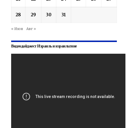
28
29
30
31
« Июн
Авг »
Видеодайджест Израиль и израильтяне