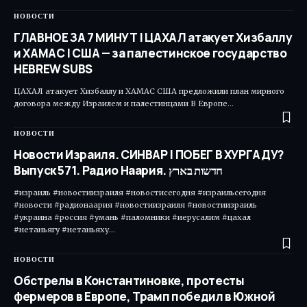
НОВОСТИ
ГЛАВНОЕ ЗА 7 МИНУТ | ЦАХАЛ атакует Хизбаллу
и ХАМАС | США — за палестинское государство
HEBREW SUBS
ЦАХАЛ атакует Хизбаллу и ХАМАС США предложили план мирного
договора между Израилем и палестинцами В Европе…
НОВОСТИ
Новости Израиля. СИНВАР | ПОБЕГ В ХУРГАДУ?
Выпуск 571. Радио Наария. חדשות בארץ
#израиль #новостиизраиля #новостисегодня #израильсегодня
#новости #радионаария #новостиизраиля #новостиизраиль
#украина #россия #умань #паломники #иерусалим #цахал
#нетаньягу #нетаньяху…
НОВОСТИ
Обстрелы в Константиновке, протесты
фермеров в Европе, Трамп победил в Южной