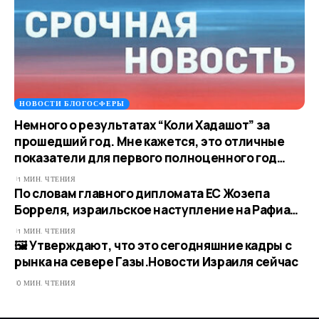
НОВОСТИ БЛОГОСФЕРЫ
Немного о результатах “Коли Хадашот” за
прошедший год. Мне кажется, это отличные
показатели для первого полноценного год…
1 МИН. ЧТЕНИЯ
По словам главного дипломата ЕС Жозепа
Борреля, израильское наступление на Рафиа…​​
1 МИН. ЧТЕНИЯ
🖼 Утверждают, что это сегодняшние кадры с
рынка на севере Газы.​Новости Израиля сейчас
0 МИН. ЧТЕНИЯ