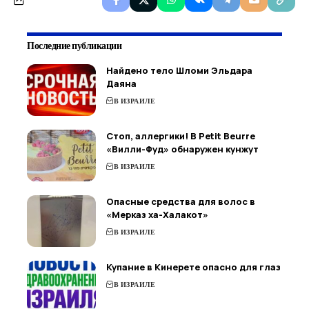
Последние публикации
Найдено тело Шломи Эльдара
Даяна
В ИЗРАИЛЕ
Стоп, аллергики! В Petit Beurre
«Вилли-Фуд» обнаружен кунжут
В ИЗРАИЛЕ
Опасные средства для волос в
«Мерказ ха-Халакот»
В ИЗРАИЛЕ
Купание в Кинерете опасно для глаз
В ИЗРАИЛЕ