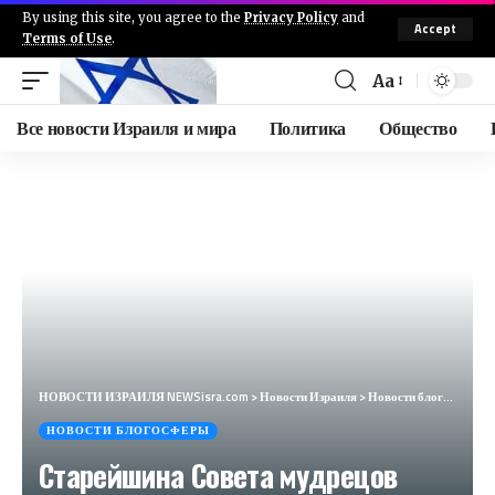
By using this site, you agree to the
Privacy Policy
and
Accept
Terms of Use
.
Aa
Все новости Израиля и мира
Политика
Общество
НОВОСТИ ИЗРАИЛЯ NEWSisra.com
>
Новости Израиля
>
Новости блогосферы
НОВОСТИ БЛОГОСФЕРЫ
Старейшина Совета мудрецов