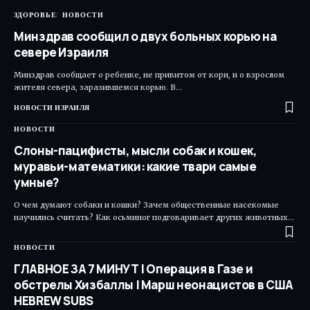
ЗДОРОВЬЕ
НОВОСТИ
Минздрав сообщил о двух больных корью на
севере Израиля
Минздрав сообщает о ребенке, не привитом от кори, и о взрослом
жителя севера, заразившемся корью. В…
НОВОСТИ ИЗРАИЛЯ
НОВОСТИ
Слоны-пацифисты, мысли собак и кошек,
муравьи-математики: какие твари самые
умные?
О чем думают собаки и кошки? Зачем общественные насекомые
научились считать? Как осьминог подговаривает других животных…
НОВОСТИ
ГЛАВНОЕ ЗА 7 МИНУТ | Операция в Газе и
обстрелы Хизбаллы | Марш неонацистов в США
HEBREW SUBS