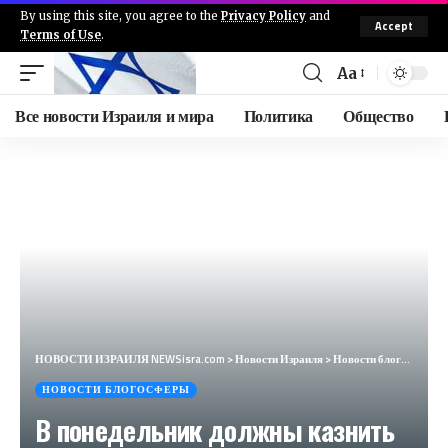
By using this site, you agree to the
Privacy Policy
and
Accept
Terms of Use
.
Aa
Все новости Израиля и мира
Политика
Общество
НОВОСТИ ИЗРАИЛЯ NEWSisra.com
>
Новости Израиля
>
Новости блогосферы
НОВОСТИ БЛОГОСФЕРЫ
В понедельник должны казнить