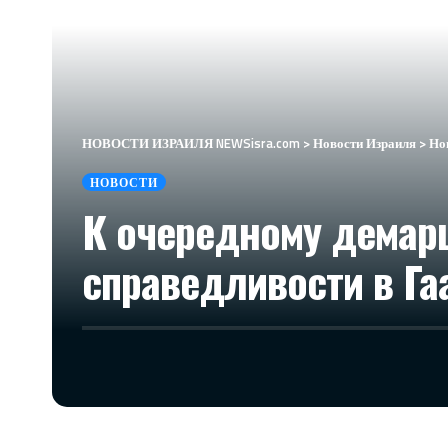
НОВОСТИ ИЗРАИЛЯ NEWSisra.com
>
Новости Израиля
>
Но
НОВОСТИ
К очередному демар
справедливости в Га