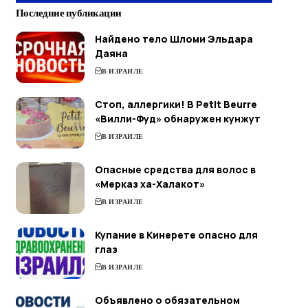
Последние публикации
Найдено тело Шломи Эльдара
Даяна
В ИЗРАИЛЕ
Стоп, аллергики! В Petit Beurre
«Вилли-Фуд» обнаружен кунжут
В ИЗРАИЛЕ
Опасные средства для волос в
«Мерказ ха-Халакот»
В ИЗРАИЛЕ
Купание в Кинерете опасно для
глаз
В ИЗРАИЛЕ
Объявлено о обязательном