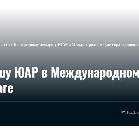
вости
>
К очередному демаршу ЮАР в Международном суде справедливости
шу ЮАР в Международном
аге
ПОДЕ