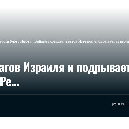
вости блогосферы
>
Байден укрепляет врагов Израиля и подрывает доверие
агов Израиля и подрывае
 Ре…
ПОДЕ