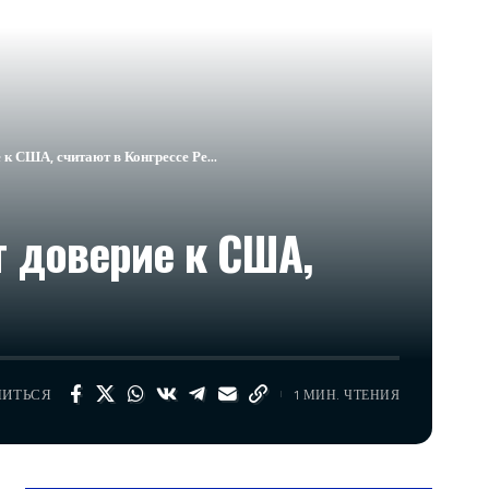
 к США, считают в Конгрессе Ре…
т доверие к США,
ЛИТЬСЯ
1 МИН. ЧТЕНИЯ