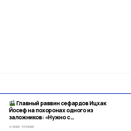
Главный раввин сефардов Ицхак
Йосеф на похоронах одного из
заложников: «Нужно с…
0 МИН. ЧТЕНИЯ