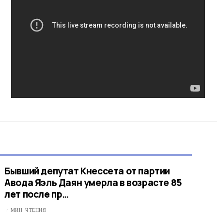
Бывший депутат Кнессета от партии
Авода Яэль Даян умерла в возрасте 85
лет после пр…
1 МИН. ЧТЕНИЯ