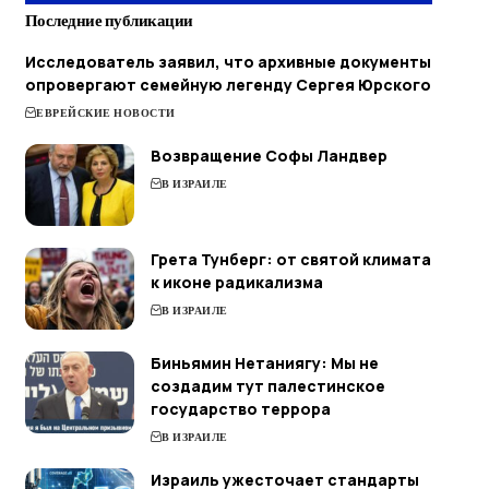
Последние публикации
Исследователь заявил, что архивные документы
опровергают семейную легенду Сергея Юрского
ЕВРЕЙСКИЕ НОВОСТИ
Возвращение Софы Ландвер
В ИЗРАИЛЕ
Грета Тунберг: от святой климата
к иконе радикализма
В ИЗРАИЛЕ
Биньямин Нетаниягу: Мы не
создадим тут палестинское
государство террора
В ИЗРАИЛЕ
Израиль ужесточает стандарты