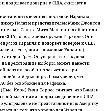
 и подрывает доверие к США, считают в
иостановить военные поставки Израилю
 Спикер Палаты представителей Майк Джонсон
шинства в Сенате Митч Макконнел обвинили
тв США по поставкам оружия Израилю. Они
и врагов Израиля и подорвет доверие к США
исле и в ситуации с помощью Украине).
р Линдси Грэм. Он уверен, что текущая
 на предстоящие выборы, может нанести
й партии, особенно за счет потери
еврейской диаспоры. Грэм уверен, что
АС без освобождения Рафиаха.
(Нью-Йорк) Ричи Торрес считает, что Байден
и соображениями, подрывая доверие к США
что ультралевые не представляют всю Америку
иться на том, что хорошо для Израиля.