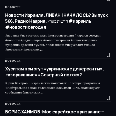
НОВОСТИ
Новости Израиля. ЛИВАН | НАЧАЛОСЬ? Выпуск
566. Радио Наария. חדשות בארץ #израиль
#новостисегодня
#израиль #новостиизраиля #новостисегодня #израильсегодня
#новости #радионаария #новостиизраиля #новостиизраиль
#украина #россия #умань #паломники #иерусалим #цахал
#нетаньягу #нетаньяху…
НОВОСТИ
Хуситам помогут «украинские диверсанты»,
«взорвавшие» «Северный поток»?
Юрий Бочаров – израильский политолог - в эфире программы
«Нейтральная зона» телеканала Вальдман-LINE анализирует
сообщения британских…
НОВОСТИ
БОРИС ХАИМОВ: Мое еврейское призвание —