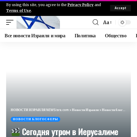
By using this site, you agree to the
Privacy Policy
and
Accept
Terms of Use
.
Aa
Все новости Израиля и мира
Политика
Общество
НОВОСТИ ИЗРАИЛЯ NEWSisra.com
>
Новости Израиля
>
Новости блогосферы
НОВОСТИ БЛОГОСФЕРЫ
Сегодня утром в Иерусалиме