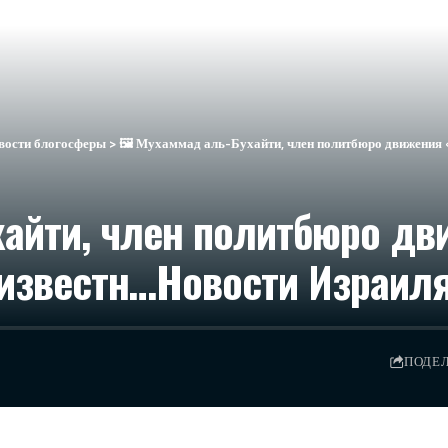
вости блогосферы
>
🖼 Мухаммад аль-Бухайти, член политбюро движения «
хайти, член политбюро дв
известн…​Новости Израиля
ПОДЕ