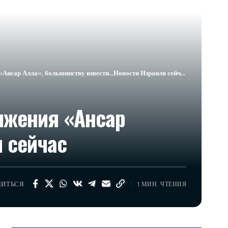
Ансар Алла», большинству известн…​Новости Израиля сейчас
ижения «Ансар
 сейчас
ЛИТЬСЯ
1 МИН. ЧТЕНИЯ