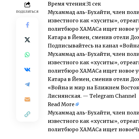
Время чтения:
31 сек
Мухаммад аль-Бухайти, член пол
ПОДЕЛИТЬСЯ
известного как «хуситы», отреа
политбюро ХАМАСа ищет новое у
Катара в Йемен, сменив отели До
Подписывайтесь на канал
«Война
Мухаммад аль-Бухайти, член пол
известного как «хуситы», отреа
политбюро ХАМАСа ищет новое у
Катара в Йемен, сменив отели До
«Война и мир на Ближнем Восток
Лиснянская. — Telegram Channel
Read More
Мухаммад аль-Бухайти, член пол
известного как «хуситы», отреа
политбюро ХАМАСа ищет новоеЧи