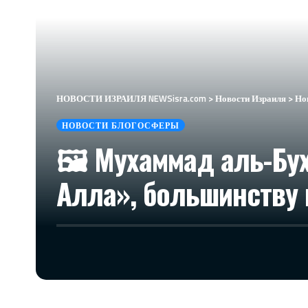
НОВОСТИ ИЗРАИЛЯ NEWSisra.com
>
Новости Израиля
>
Но
НОВОСТИ БЛОГОСФЕРЫ
🖼 Мухаммад аль-Бу
Алла», большинству 