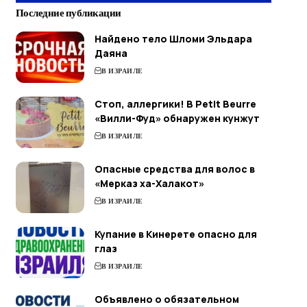
Последние публикации
Найдено тело Шломи Эльдара
Даяна
В ИЗРАИЛЕ
Стоп, аллергики! В Petit Beurre
«Вилли-Фуд» обнаружен кунжут
В ИЗРАИЛЕ
Опасные средства для волос в
«Мерказ ха-Халакот»
В ИЗРАИЛЕ
Купание в Кинерете опасно для
глаз
В ИЗРАИЛЕ
Объявлено о обязательном