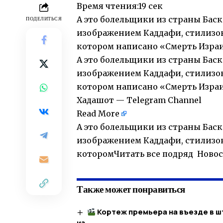
Время чтения:
19 сек
А это болельщики из страны Бас
ПОДЕЛИТЬСЯ
изображением Каддафи, стилизов
котором написано «Смерть Израи
А это болельщики из страны Бас
изображением Каддафи, стилизов
котором написано «Смерть Израи
Хадашот — Telegram Channel
Read More
А это болельщики из страны Бас
изображением Каддафи, стилизов
которомЧитать все подряд Новос
Также может понравиться
Кортеж премьера на въезде в ш
из …