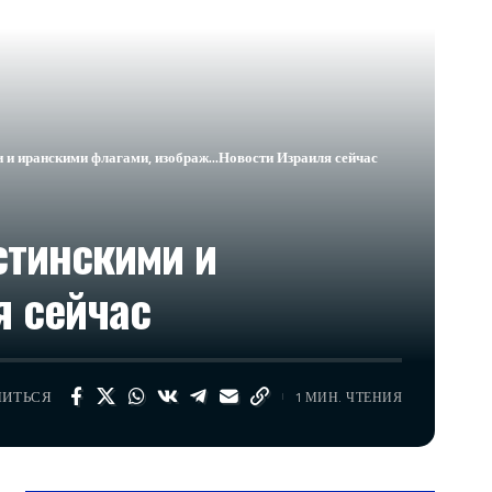
и и иранскими флагами, изображ…​Новости Израиля сейчас
стинскими и
я сейчас
ЛИТЬСЯ
1 МИН. ЧТЕНИЯ