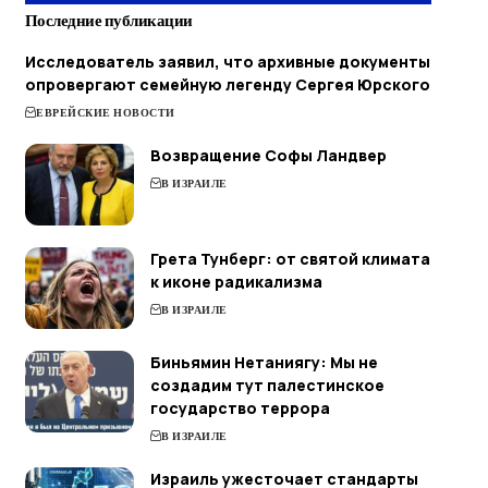
Последние публикации
Исследователь заявил, что архивные документы
опровергают семейную легенду Сергея Юрского
ЕВРЕЙСКИЕ НОВОСТИ
Возвращение Софы Ландвер
В ИЗРАИЛЕ
Грета Тунберг: от святой климата
к иконе радикализма
В ИЗРАИЛЕ
Биньямин Нетаниягу: Мы не
создадим тут палестинское
государство террора
В ИЗРАИЛЕ
Израиль ужесточает стандарты