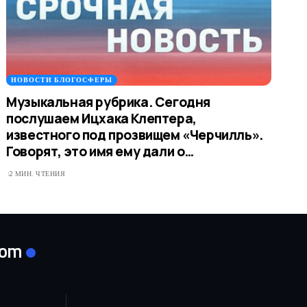
НОВОСТИ БЛОГОСФЕРЫ
Музыкальная рубрика. Сегодня
послушаем Ицхака Клептера,
известного под прозвищем «Черчилль».
Говорят, это имя ему дали о…
2 МИН. ЧТЕНИЯ
com