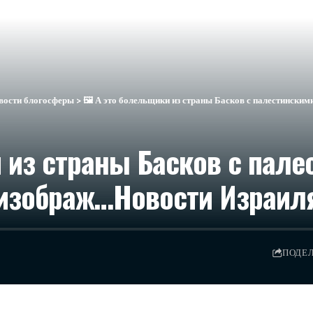
вости блогосферы
>
🖼 А это болельщики из страны Басков с палестинским
 из страны Басков с пале
изображ…​Новости Израил
ПОДЕ