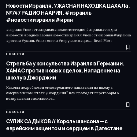
Новости Израиля. УЖАСНАЯ НАХОДКА ЦАХАЛа.
№747 РАДИО НААРИЯ. #израиль
#новостиизраиля #иран
#израиль#новостиизраиля#новостисегодня #израильсегодня
#новости #радионаария#новостиизраиля #новостиизраиль#украина
#россия #умань #паломники #иерусалим#цах... Read More ​
НОВОСТИ
Стрельба у консульства Израиля в Германии.
ХАМАС против новых сделок. Нападение на
школу в Джорджии
Каковы подробности огнестрельного нападения на школу в
американском штате Джорджия? Как проходят переговоры о
возвращении заложников…
НОВОСТИ
СУЛИК САДЫКОВ // Король шансона — с
еврейским акцентом и сердцем в Дагестане