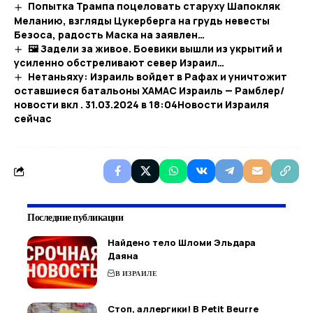
Попытка Трампа поцеловать старуху Шапокляк
Меланию, взгляды Цукерберга на грудь невесты
Безоса, радость Маска на заявлен…
🖼 Задели за живое. Боевики вышли из укрытий и
усиленно обстреливают север Израил…
Нетаньяху: Израиль войдет в Рафах и уничтожит
оставшиеся батальоны ХАМАС Израиль — Рамблер/
новости вкл . 31.03.2024 в 18:04​Новости Израиля
сейчас
Последние публикации
Найдено тело Шломи Эльдара
Даяна
В ИЗРАИЛЕ
Стоп, аллергики! В Petit Beurre