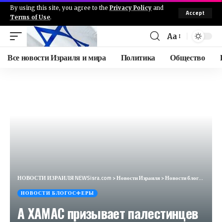
By using this site, you agree to the
Privacy Policy
and
Accept
Terms of Use
.
Aa
Все новости Израиля и мира
Политика
Общество
НОВОСТИ ИЗРАИЛЯ NEWSisra.com
>
Новости Израиля
>
Новости блогосферы
НОВОСТИ БЛОГОСФЕРЫ
А ХАМАС призывает палестинцев