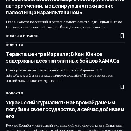
автора учений, моделирующих похищение
палестинца израильтянином»
Глава Совета поселений и регионального совета Гуш-Эцион Шломо
Нееман, глава совета Шомрон Йоси Дагана, глава совета…
НОВОСТИ ИЗРАИЛЯ
НОВОСТИ
Теракт в центре Израиля; В Хан-Юнисе
задержаны десятки элитных бойцов ХАМАСа
Пожертвуй на развитие проекта Новости Израиля ТВ 7:
https://www.tv7israelnews.com/novosti-izrailya/ Полное видео на
английском языке смотрите по…
НОВОСТИ
Украинский журналист: На Евромайдане мы
погубили свое государство, а сейчас добиваем
его
Руслан Коцаба - известный украинский журналист, глава Движения
украинских пацифистов - в эфире программы «Нейтральная зона»…