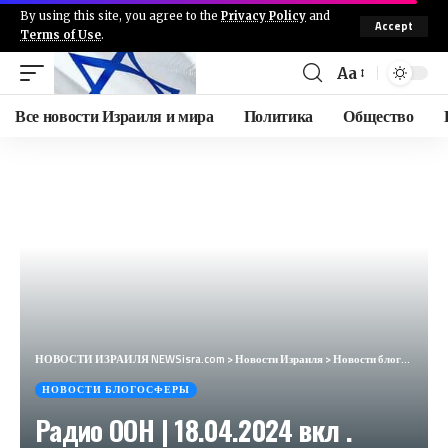
By using this site, you agree to the
Privacy Policy
and
Accept
Terms of Use
.
Aa
Все новости Израиля и мира
Политика
Общество
НОВОСТИ ИЗРАИЛЯ NEWSisra.com
>
Новости Израиля
>
Новости блогосферы
НОВОСТИ БЛОГОСФЕРЫ
Радио ООН | 18.04.2024 вкл .