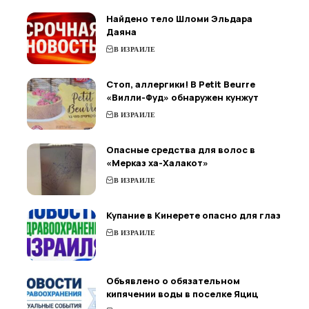
Найдено тело Шломи Эльдара
Даяна
В ИЗРАИЛЕ
Стоп, аллергики! В Petit Beurre
«Вилли-Фуд» обнаружен кунжут
В ИЗРАИЛЕ
Опасные средства для волос в
«Мерказ ха-Халакот»
В ИЗРАИЛЕ
Купание в Кинерете опасно для глаз
В ИЗРАИЛЕ
Объявлено о обязательном
кипячении воды в поселке Яциц