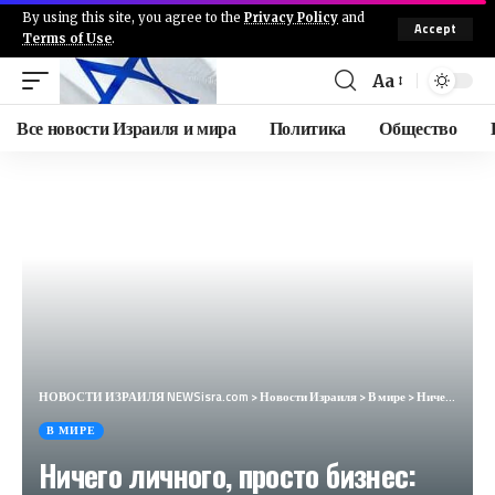
By using this site, you agree to the
Privacy Policy
and
Accept
Terms of Use
.
Aa
Все новости Израиля и мира
Политика
Общество
НОВОСТИ ИЗРАИЛЯ NEWSisra.com
>
Новости Израиля
>
В мире
>
Ничего личного, просто бизнес: назван скрытый мотив западной помощи Украине (Niezależny Dziennik Polityczny, Польша)
В МИРЕ
Ничего личного, просто бизнес: