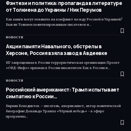
Фэнтези и политика: пропаганда в литературе
от Толкиена до Украины / Ник Перумов
Как книги могут повлиять на конфликт между Россией и Украиной?
Был ли Толкиен политизированным писателем и…
НОВОСТИ
Акции памяти Навального, обстрелы в
Херсоне, Россия взяла завод в Авдеевке
ИГ запрещенная в России террористическая организация Проект
«ОВД-Инфо» признан в России иноагентом Как в России и…
НОВОСТИ
Российский американист: Трамп испытывает
симпатию к России…
Кирилл Бенедиктов – писатель, американист, автор политической
биографии Дональда Трампа «Чёрный лебедь» - в эфире
программы…