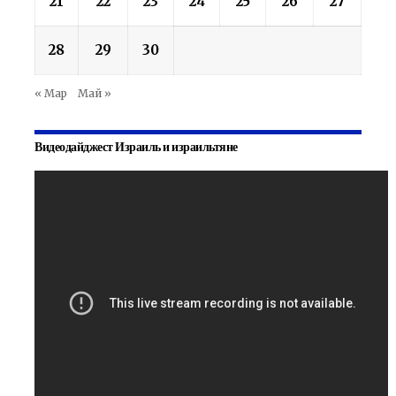
21
22
23
24
25
26
27
28
29
30
« Мар
Май »
Видеодайджест Израиль и израильтяне