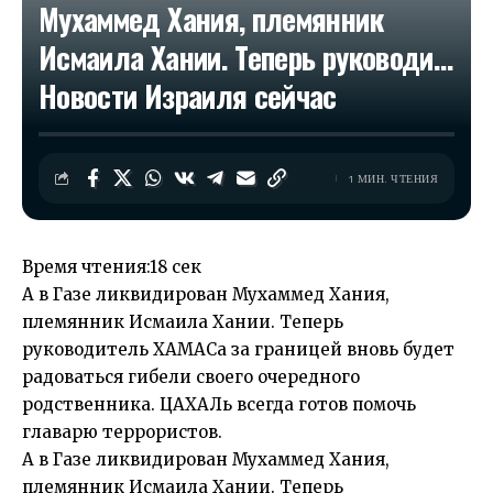
Мухаммед Хания, племянник
Исмаила Хании. Теперь руководи…​
Новости Израиля сейчас
1 МИН. ЧТЕНИЯ
Время чтения:
18 сек
А в Газе ликвидирован Мухаммед Хания,
племянник Исмаила Хании. Теперь
руководитель ХАМАСа за границей вновь будет
радоваться гибели своего очередного
родственника. ЦАХАЛь всегда готов помочь
главарю террористов.
А в Газе ликвидирован Мухаммед Хания,
племянник Исмаила Хании. Теперь