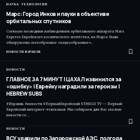
НАУКА
ТЕХНОЛОГИИ
Марс: Город Инков и пауки в объективе
орбитальных спутников
Согласно последним наблюдениям орбитального аппарата Mars
Express Еврейского космического агентства, на Марсе были
обнаружены своеобразные «паукообразные»…
НОВОСТИ ИЗРАИЛЯ
НОВОСТИ
ГЛАВНОЕ ЗА 7 МИНУТ | ЦАХАЛ извинился за
«ошибку» | Еврейку наградили за героизм |
HEBREW SUBS
#Израиль #новости #ПервыйЕврейский STMEGI TV — Первый
Еврейский интернет-телеканал. Мы собираем для Вас свежие
новости со…
НОВОСТИ
ВСУ ударили по Запорожской АЭС, полгода