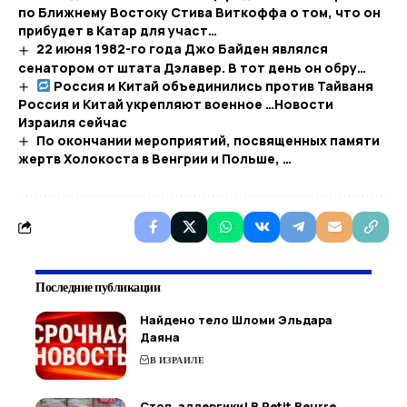
по Ближнему Востоку Стива Виткоффа о том, что он
прибудет в Катар для участ…
22 июня 1982-го года Джо Байден являлся
сенатором от штата Дэлавер. В тот день он обру…
​​Россия и Китай объединились против Тайваня
Россия и Китай укрепляют военное …​Новости
Израиля сейчас
По окончании мероприятий, посвященных памяти
жертв Холокоста в Венгрии и Польше, …
Последние публикации
Найдено тело Шломи Эльдара
Даяна
В ИЗРАИЛЕ
Стоп, аллергики! В Petit Beurre