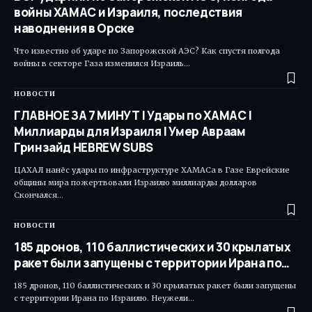
войны ХАМАС и Израиля, последствия
наводнения в Орске
Что известно об ударе по Запорожской АЭС? Как спустя полгода
войны в секторе Газа изменился Израиль…
НОВОСТИ
ГЛАВНОЕ ЗА 7 МИНУТ | Удары по ХАМАС |
Миллиарды для Израиля | Умер Авраам
Гринзайд HEBREW SUBS
ЦАХАЛ нанёс удары по инфраструктуре ХАМАСа в Газе Еврейские
общины мира пожертвовали Израилю миллиарды долларов
Скончался…
НОВОСТИ
185 дронов, 110 баллистических и 30 крылатых
ракет были запущены с территории Ирана по…
185 дронов, 110 баллистических и 30 крылатых ракет были запущены
с территории Ирана по Израилю. Неужели…