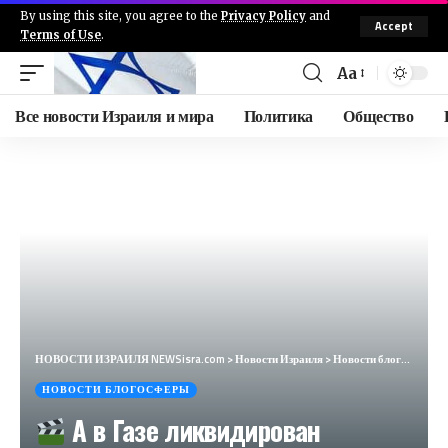
By using this site, you agree to the
Privacy Policy
and
Accept
Terms of Use
.
Aa
Все новости Израиля и мира
Политика
Общество
НОВОСТИ ИЗРАИЛЯ NEWSisra.com
>
Новости Израиля
>
Новости блогосферы
НОВОСТИ БЛОГОСФЕРЫ
А в Газе ликвидирован