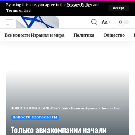
By using this site, you agree to the
Privacy Policy
and
Accept
Terms of Use
.
Aa
Все новости Израиля и мира
Политика
Общество
НОВОСТИ ИЗРАИЛЯ NEWSisra.com
>
Новости Израиля
>
Новости блогосферы
НОВОСТИ БЛОГОСФЕРЫ
Только авиакомпании начали