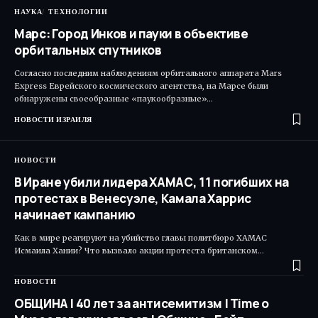
НАУКА
ТЕХНОЛОГИИ
Марс: Город Инков и пауки в объективе
орбитальных спутников
Согласно последним наблюдениям орбитального аппарата Mars
Express Еврейского космического агентства, на Марсе были
обнаружены своеобразные «паукообразные»…
НОВОСТИ ИЗРАИЛЯ
НОВОСТИ
В Иране убили лидера ХАМАС, 11 погибших на
протестах в Венесуэле, Камала Харрис
начинает кампанию
Как в мире реагируют на убийство главы политбюро ХАМАС
Исмаила Хании? Что вызвало акции протеста британском…
НОВОСТИ
ОБЩИНА | 40 лет за антисемитизм | Time o