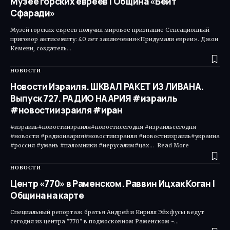
Музее горских евреев | Община «Бейт
Сфаради»
Музей горских евреев получил мировое признание Сенсационный
приговор антисемиту: 40 лет заключения«Придумали евреи». Джон
Кемени, создатель…
НОВОСТИ
Новости Израиля. ШКВАЛ РАКЕТ ИЗ ЛИВАНА.
Выпуск 727. РАДИО НААРИЯ #израиль
#новостиизраиля #иран
#израиль#новостиизраиля#новостисегодня #израильсегодня
#новости #радионаария#новостиизраиля #новостиизраиль#украина
#россия #умань #паломники #иерусалим#цах... Read More ​
НОВОСТИ
Центр «770» в Раменском. Раввин Ицхак Коган |
Община на карте
Специальный репортаж братья Андрей и Кирилл Эйхфусы ведут
сегодня из центра "770" в подмосковном Раменском -…