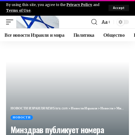
By using this site, you agree to the
Privacy Policy
and
Accept
Terms of Use
.
Aa
Все новости Израиля и мира
Политика
Общество
НОВОСТИ ИЗРАИЛЯ NEWSisra.com
>
Новости Израиля
>
Новости
>
Минздрав публикует номера телефонов центров психологической помощи и центров неотложной помощи и эмоциональной поддержки больничных касс
НОВОСТИ
Минздрав публикует номера