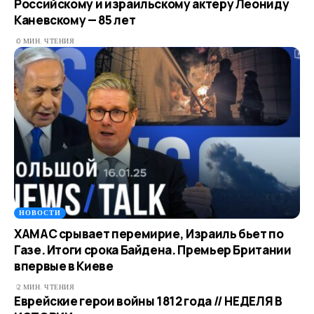
Российскому и израильскому актеру Леониду
Каневскому — 85 лет
0 МИН. ЧТЕНИЯ
НОВОСТИ
ХАМАС срывает перемирие, Израиль бьет по
Газе. Итоги срока Байдена. Премьер Британии
впервые в Киеве
2 МИН. ЧТЕНИЯ
Еврейские герои войны 1812 года // НЕДЕЛЯ В