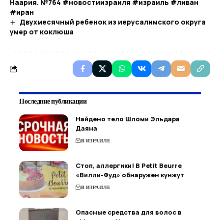
Наария. №764 #новостиизраиля #израиль #ливан
#иран
Двухмесячный ребенок из иерусалимского округа
умер от коклюша
Последние публикации
Найдено тело Шломи Эльдара
Даяна
В ИЗРАИЛЕ
Стоп, аллергики! В Petit Beurre
«Вилли-Фуд» обнаружен кунжут
В ИЗРАИЛЕ
Опасные средства для волос в