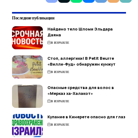
Последние публикации
Найдено тело Шломи Эльдара
Даяна
В ИЗРАИЛЕ
Стоп, аллергики! В Petit Beurre
«Вилли-Фуд» обнаружен кунжут
В ИЗРАИЛЕ
Опасные средства для волос в
«Мерказ ха-Халакот»
В ИЗРАИЛЕ
Купание в Кинерете опасно для глаз
В ИЗРАИЛЕ