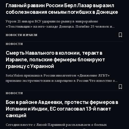
Главный раввин России Берл Лазар выразил
соболезнования семьям погибших в Донецке
Утром 21 января ВСУ ударили по рынку в микрорайоне
«Текстильщик» на юго-западе Донецка. Погибло 25 человек и…
НОВОСТИ ИЗРАИЛЯ
НОВОСТИ
Смерть Навального в колонии, теракт в
Израиле, польские фермеры блокируют
границу с Украиной
Sota.Vision признана в России иноагентом «Движение ЛГБТ»
признано экстремистским и запрещено в России Что известно о…
НОВОСТИ
Бои в районе Авдеевки, протесты фермеров в
Испании и Индии, ЕС согласовал 13-й пакет
санкций
Сегодня вместе с Лизой Паршиной рассказываем о боевых