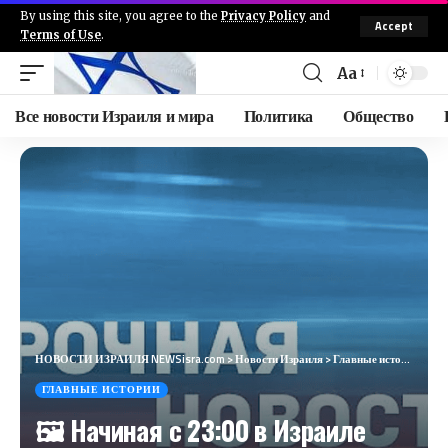
By using this site, you agree to the
Privacy Policy
and
Accept
Terms of Use
.
Aa
Все новости Израиля и мира
Политика
Общество
НОВОСТИ ИЗРАИЛЯ NEWSisra.com
>
Новости Израиля
>
Главные истории
>
🖼 
ГЛАВНЫЕ ИСТОРИИ
🖼 Начиная с 23:00 в Израиле