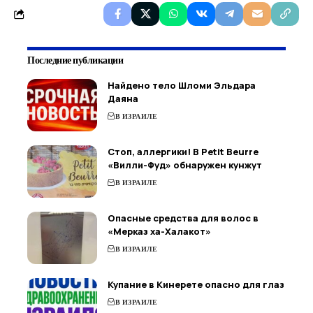
Последние публикации
Найдено тело Шломи Эльдара
Даяна
В ИЗРАИЛЕ
Стоп, аллергики! В Petit Beurre
«Вилли-Фуд» обнаружен кунжут
В ИЗРАИЛЕ
Опасные средства для волос в
«Мерказ ха-Халакот»
В ИЗРАИЛЕ
Купание в Кинерете опасно для глаз
В ИЗРАИЛЕ