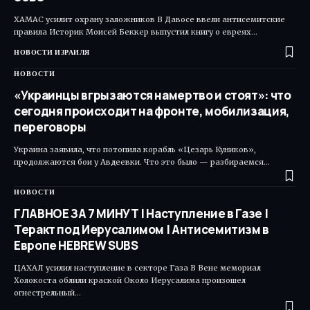
ХАМАС усилит охрану заложников В Давосе ввели антисемитские
правила Историк Моисей Беккер выпустил книгу о евреях…
НОВОСТИ ИЗРАИЛЯ
НОВОСТИ
«Украинцы вгрызаются намертво и стоят»: что
сегодня происходит на фронте, мобилизация,
переговоры
Украина заявила, что потопила корабль «Цезарь Куников»,
продолжаются бои у Авдеевки. Что это было — разбираемся…
НОВОСТИ
ГЛАВНОЕ ЗА 7 МИНУТ | Наступление в Газе |
Теракт под Иерусалимом | Антисемитизм в
Европе HEBREW SUBS
ЦАХАЛ усилил наступление в секторе Газа В Вене мемориал
Холокоста облили краской Около Иерусалима произошел
огнестрельный…