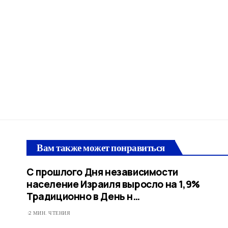
Вам также может понравиться
С прошлого Дня независимости
население Израиля выросло на 1,9%
Традиционно в День н…
2 МИН. ЧТЕНИЯ