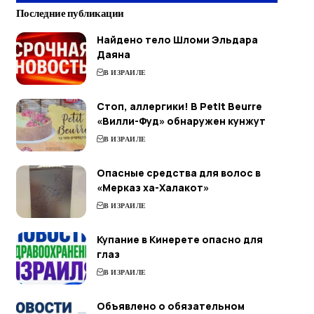
Последние публикации
Найдено тело Шломи Эльдара
Даяна
В ИЗРАИЛЕ
Стоп, аллергики! В Petit Beurre
«Вилли-Фуд» обнаружен кунжут
В ИЗРАИЛЕ
Опасные средства для волос в
«Мерказ ха-Халакот»
В ИЗРАИЛЕ
Купание в Кинерете опасно для
глаз
В ИЗРАИЛЕ
Объявлено о обязательном