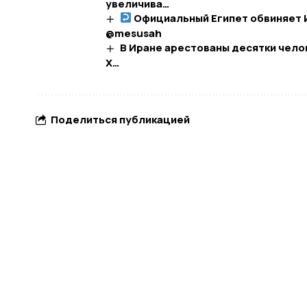
увеличива…
Официальный Египет обвиняет И
@mesusah
В Иране арестованы десятки чело
Х…
Поделиться публикацией