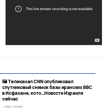
🖼 Телеканал CNN опубликовал
спутниковый снимок базы иранских ВВС
в Исфахане, кото…​Новости Израиля
сейчас
1 МИН. ЧТЕНИЯ