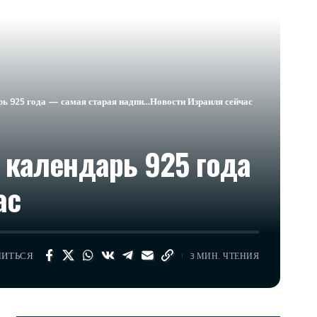
рь 925 года — самая старая надпи…​Новости Израиля сейчас
 календарь 925 года
ас
ЛИТЬСЯ
3 МИН. ЧТЕНИЯ