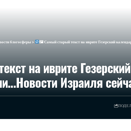
вости блогосферы
>
🖼 Самый старый текст на иврите Гезерский календа
екст на иврите Гезерский
и…​Новости Израиля сейч
ПОДЕ