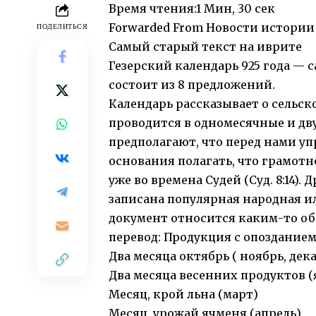
Время чтения:
1 Мин, 30 сек
Forwarded From
Новости истории
ПОДЕЛИТЬСЯ
Самый старый текст на иврите
Гезерский календарь 925 года — 
состоит из 8 предложений.
Календарь рассказывает о сельск
проводится в одномесячные и д
предполагают, что перед нами уп
основания полагать, что грамот
уже во времена Судей (Суд. 8:14).
записана популярная народная ил
документ относится каким-то обр
перевод: Продукция с опозданием 
Два месяца октябрь ( ноябрь, дек
Два месяца весенних продуктов (
Месяц, крой льна (март)
Месяц, урожай ячменя (апрель)