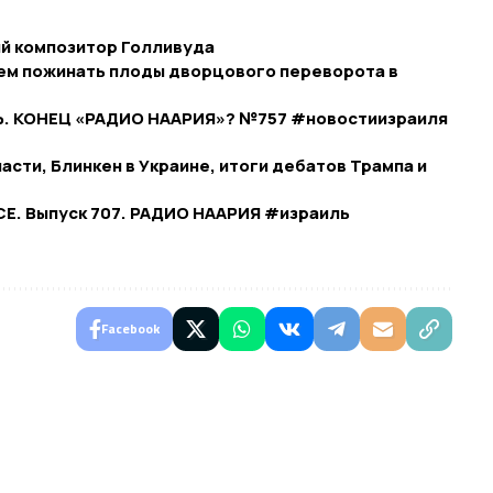
ий композитор Голливуда
м пожинать плоды дворцового переворота в
Ь. КОНЕЦ «РАДИО НААРИЯ»? №757 #новостиизраиля
асти, Блинкен в Украине, итоги дебатов Трампа и
СЕ. Выпуск 707. РАДИО НААРИЯ #израиль
Facebook