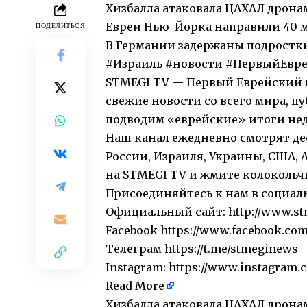
Хизбалла атаковала ЦАХАЛ дрон
Евреи Нью-Йорка направили 40 м
ПОДЕЛИТЬСЯ
В Германии задержаны подростки
#Израиль #новости #ПервыйЕвр
STMEGI TV — Первый Еврейский и
свежие новости со всего мира, 
подводим «еврейские» итоги нед
Наш канал ежедневно смотрят де
России, Израиля, Украины, США, 
на STMEGI TV и жмите колокольчи
Присоединяйтесь к нам в социал
Официальный сайт: http://www.st
Facebook https://www.facebook.co
Телеграм https://t.me/stmeginews
Instagram: https://www.instagram.
Read More
​Хизбалла атаковала ЦАХАЛ дрон