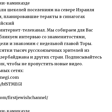
ами-камиказде
лн шекелей поселениям на севере Израиля
, планировавшие теракты в синагогах
ейский
нтернет-телеканал. Мы собираем для Вас
публикуем интервью со знаменитостями,
ели и знакомим с недельной главой Торы.
сятки тысяч русскоязычных зрителей из
Азербайджана и других стран. Подписывайтесь
к, чтобы не пропустить новые видео.
ьных сетях:
megi.com
m/bfSTMEGI
com/firstjewishchannel/
ами-камиказде