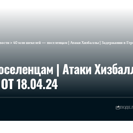
вости
>
40 млн шекелей — поселенцам | Атаки Хизбаллы | Задержания в Г
селенцам | Атаки Хизбал
ОТ 18.04.24
ПОДЕ