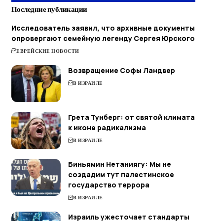
Последние публикации
Исследователь заявил, что архивные документы
опровергают семейную легенду Сергея Юрского
ЕВРЕЙСКИЕ НОВОСТИ
Возвращение Софы Ландвер
В ИЗРАИЛЕ
Грета Тунберг: от святой климата
к иконе радикализма
В ИЗРАИЛЕ
Биньямин Нетаниягу: Мы не
создадим тут палестинское
государство террора
В ИЗРАИЛЕ
Израиль ужесточает стандарты