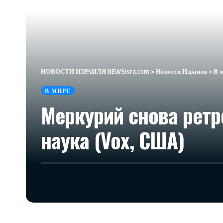
НОВОСТИ ИЗРАИЛЯ NEWSisra.com
>
Новости Израиля
>
В 
В МИРЕ
Меркурий снова ретр
наука (Vox, США)