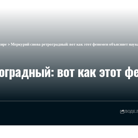
мире
>
Меркурий снова ретроградный: вот как этот феномен объясняет наук
оградный: вот как этот ф
ПОДЕ