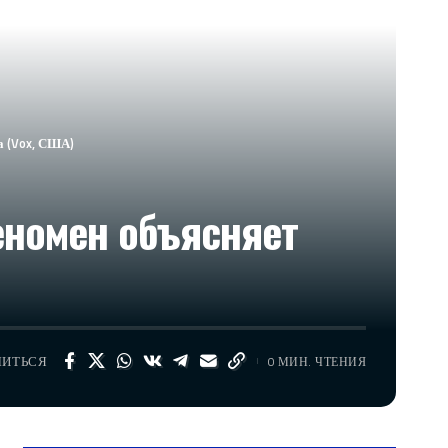
а (Vox, США)
еномен объясняет
ЛИТЬСЯ
0 МИН. ЧТЕНИЯ