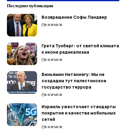
Последние публикации
Возвращение Софы Ландвер
В ИЗРАИЛЕ
Грета Тунберг: от святой климата
к иконе радикализма
В ИЗРАИЛЕ
Биньямин Нетаниягу: Мы не
создадим тут палестинское
государство террора
В ИЗРАИЛЕ
Израиль ужесточает стандарты
покрытия и качества мобильных
сетей
В ИЗРАИЛЕ