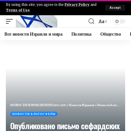
By using this site, you agree to the
Privacy Policy
and
Accept
Terms of Use
.
Aa
Все новости Израиля и мира
Политика
Общество
НОВОСТИ ИЗРАИЛЯ NEWSisra.com
>
Новости Израиля
>
Новости блогосферы
НОВОСТИ БЛОГОСФЕРЫ
Опубликовано письмо сефардских