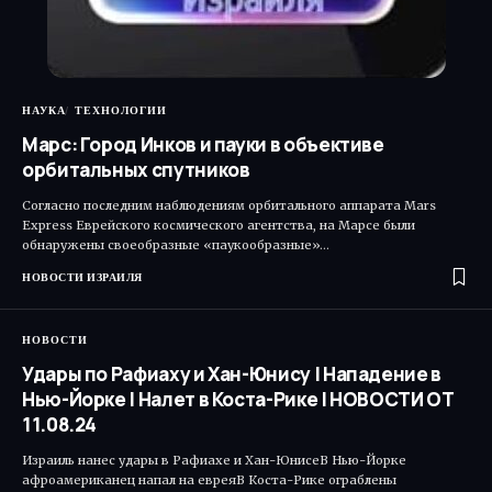
НАУКА
ТЕХНОЛОГИИ
Марс: Город Инков и пауки в объективе
орбитальных спутников
Согласно последним наблюдениям орбитального аппарата Mars
Express Еврейского космического агентства, на Марсе были
обнаружены своеобразные «паукообразные»…
НОВОСТИ ИЗРАИЛЯ
НОВОСТИ
Удары по Рафиаху и Хан-Юнису | Нападение в
Нью-Йорке | Налет в Коста-Рике | НОВОСТИ ОТ
11.08.24
Израиль нанес удары в Рафиахе и Хан-ЮнисеВ Нью-Йорке
афроамериканец напал на евреяВ Коста-Рике ограблены