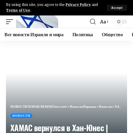
By using this site, you agree to the
Privacy Policy
and
Accept
Terms of Use
.
Aa
Все новости Израиля и мира
Политика
Общество
НОВОСТИ ИЗРАИЛЯ NEWSisra.com
>
Новости Израиля
>
Новости
>
ХАМАС вернулся в Хан-Юнес | Индонезия заключит мир с Израилем | НОВОСТИ ОТ 11.04.24
НОВОСТИ
ХАМАС вернулся в Хан-Юнес |