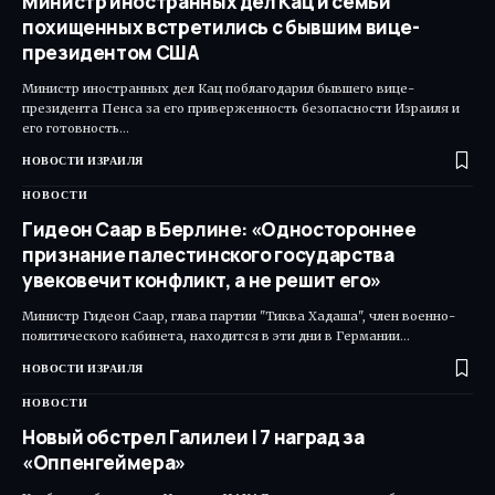
Министр иностранных дел Кац и семьи
похищенных встретились с бывшим вице-
президентом США
Министр иностранных дел Кац поблагодарил бывшего вице-
президента Пенса за его приверженность безопасности Израиля и
его готовность…
НОВОСТИ ИЗРАИЛЯ
НОВОСТИ
Гидеон Саар в Берлине: «Одностороннее
признание палестинского государства
увековечит конфликт, а не решит его»
Министр Гидеон Саар, глава партии "Тиква Хадаша", член военно-
политического кабинета, находится в эти дни в Германии…
НОВОСТИ ИЗРАИЛЯ
НОВОСТИ
Новый обстрел Галилеи | 7 наград за
«Оппенгеймера»