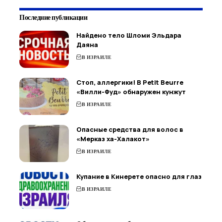
Последние публикации
Найдено тело Шломи Эльдара
Даяна
В ИЗРАИЛЕ
Стоп, аллергики! В Petit Beurre
«Вилли-Фуд» обнаружен кунжут
В ИЗРАИЛЕ
Опасные средства для волос в
«Мерказ ха-Халакот»
В ИЗРАИЛЕ
Купание в Кинерете опасно для глаз
В ИЗРАИЛЕ