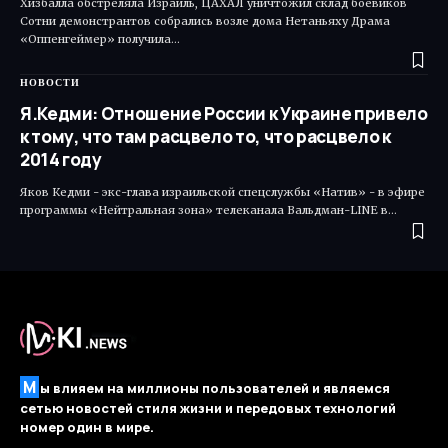
Хизбалла обстреляла Израиль, ЦАХАЛ уничтожил склад боевиков
Сотни демонстрантов собрались возле дома Нетаньяху Драма
«Оппенгеймер» получила…
НОВОСТИ
Я.Кедми: Отношение России к Украине привело
к тому, что там расцвело то, что расцвело к
2014 году
Яков Кедми - экс-глава израильской спецслужбы «Натив» - в эфире
программы «Нейтральная зона» телеканала Вальдман-LINE в…
М
ы влияем на миллионы пользователей и являемся
сетью новостей стиля жизни и передовых технологий
номер один в мире.