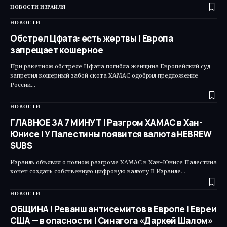
НОВОСТИ ИЗРАИЛЯ
НОВОСТИ
Обстрел Цфата: есть жертвы | Европа
запрещает кошерное
При ракетном обстреле Цфата погибла женщина Европейский суд
запретил кошерный забой скота ХАМАС одобрил предложение
России…
НОВОСТИ
ГЛАВНОЕ ЗА 7 МИНУТ | Разгром ХАМАС в Хан-
Юнисе | У Палестины появится валюта HEBREW
SUBS
Израиль объявил о полном разгроме ХАМАС в Хан-Юнисе Палестина
хочет создать собственную цифровую валюту В Израиле…
НОВОСТИ
ОБЩИНА | Реванш антисемитов в Европе | Евреи
США — в опасности | Синагога «Даркей Шалом»