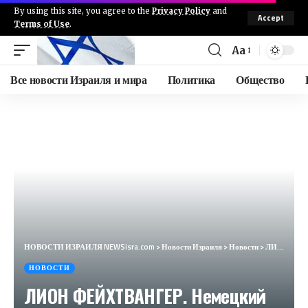
By using this site, you agree to the
Privacy Policy
and
Accept
Terms of Use
.
Aa
Все новости Израиля и мира
Политика
Общество
НОВОСТИ ИЗРАИЛЯ NEWSisra.com
>
Новости Израиля
>
Новости
>
ЛИОН ФЕЙХТВАНГЕР. Немецкий писатель с еврейским сердцем / НЕДЕЛЯ В ИСТОРИИ
НОВОСТИ
ЛИОН ФЕЙХТВАНГЕР. Немецкий