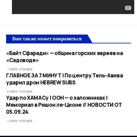
Вам также может понравиться
«Байт Сфаради» — община горских евреев на
«Садоводе»
1 МИН. ЧТЕНИЯ
ГЛАВНОЕ ЗА 7 МИНУТ | По центру Тель-Авива
ударил дрон НEBREW SUBS
0 МИН. ЧТЕНИЯ
Удар по ХАМАСу | ООН — о заложниках |
Мемориал в Ришон ле-Ционе // НОВОСТИ ОТ
05.09.24
1 МИН. ЧТЕНИЯ