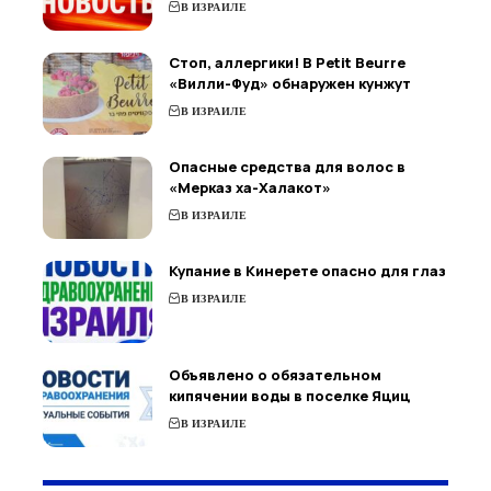
В ИЗРАИЛЕ
Стоп, аллергики! В Petit Beurre
«Вилли-Фуд» обнаружен кунжут
В ИЗРАИЛЕ
Опасные средства для волос в
«Мерказ ха-Халакот»
В ИЗРАИЛЕ
Купание в Кинерете опасно для глаз
В ИЗРАИЛЕ
Объявлено о обязательном
кипячении воды в поселке Яциц
В ИЗРАИЛЕ