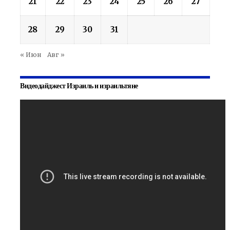
21
22
23
24
25
26
27
28
29
30
31
« Июн
Авг »
Видеодайджест Израиль и израильтяне